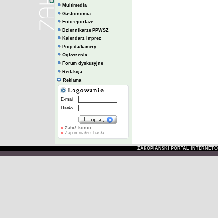
Multimedia
Gastronomia
Fotoreportaże
Dziennikarze PPWSZ
Kalendarz imprez
Pogoda/kamery
Ogłoszenia
Forum dyskusyjne
Redakcja
Reklama
E-mail
Hasło
»
Załóż konto
»
Zapomniałem hasła
ZAKOPIAŃSKI PORTAL INTERNET