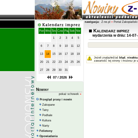
nawigacja:
Z-ne.pl
»
Portal Zakopiański
Kalendarz imprez
Pon
Wto
Śro
Czw
Pią
Sob
Nie
wydarzenia w dniu: 14-07
1
2
3
4
5
6
7
8
9
10
11
12
13
14
15
16
17
18
19
Jeżeli znalazłeś/aś
błąd
,
nieaktu
zawartość tej strony i możesz je 
20
21
22
23
24
25
26
27
28
29
30
31
07 / 2026
Nowiny
pokaż schowek
»
Przegląd prasy i nowin
Zakopane
Tatry
Podhale
Kultura
Narty
Felietony
Opowiadania