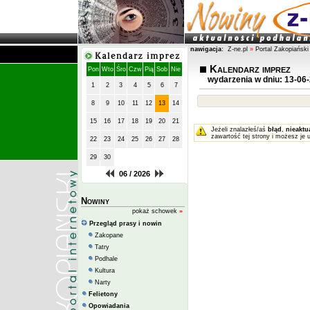
nawigacja:
Z-ne.pl
»
Portal Zakopiański
Kalendarz imprez
Pon
Wto
Śro
Czw
Pią
Sob
Nie
wydarzenia w dniu: 13-06
1
2
3
4
5
6
7
8
9
10
11
12
13
14
15
16
17
18
19
20
21
Jeżeli znalazłeś/aś
błąd
,
nieaktu
zawartość tej strony i możesz je 
22
23
24
25
26
27
28
29
30
06 / 2026
Nowiny
pokaż schowek
»
Przegląd prasy i nowin
Zakopane
Tatry
Podhale
Kultura
Narty
Felietony
Opowiadania