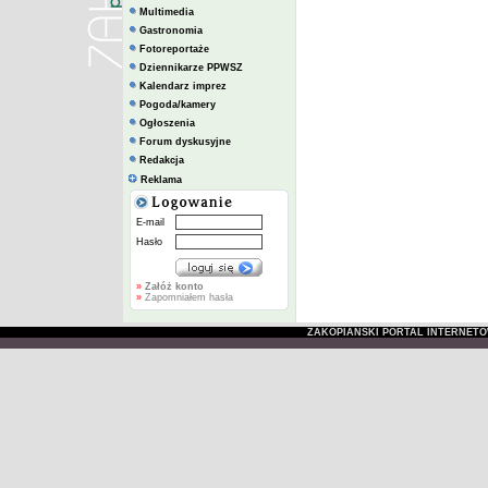
Multimedia
Gastronomia
Fotoreportaże
Dziennikarze PPWSZ
Kalendarz imprez
Pogoda/kamery
Ogłoszenia
Forum dyskusyjne
Redakcja
Reklama
E-mail
Hasło
»
Załóż konto
»
Zapomniałem hasła
ZAKOPIAŃSKI PORTAL INTERNET