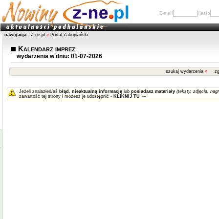
E-mail
Hasło
nawigacja:
Z-ne.pl
»
Portal Zakopiański
Kalendarz imprez
wydarzenia w dniu: 01-07-2026
szukaj wydarzenia
»
zg
Jeżeli znalazłeś/aś
błąd
,
nieaktualną informację
lub
posiadasz materiały
(teksty, zdjęcia, nagr
zawartość tej strony i możesz je udostępnić -
KLIKNIJ TU »»