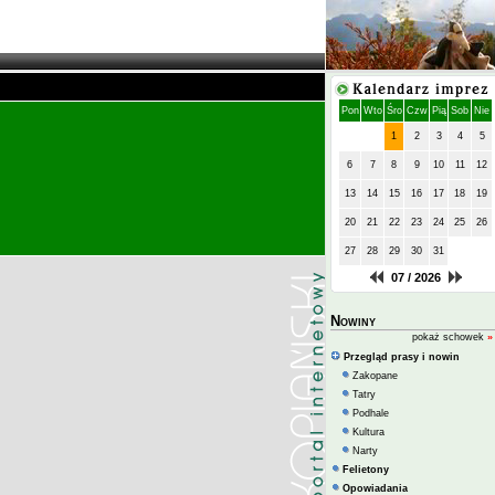
Pon
Wto
Śro
Czw
Pią
Sob
Nie
1
2
3
4
5
6
7
8
9
10
11
12
13
14
15
16
17
18
19
20
21
22
23
24
25
26
27
28
29
30
31
07 / 2026
Nowiny
pokaż schowek
»
Przegląd prasy i nowin
Zakopane
Tatry
Podhale
Kultura
Narty
Felietony
Opowiadania