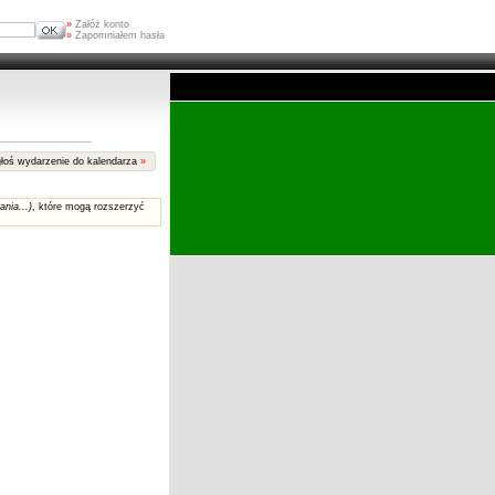
»
Załóż konto
»
Zapomniałem hasła
łoś wydarzenie do kalendarza
»
ania...)
, które mogą rozszerzyć