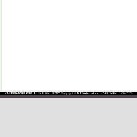
ZAKOPIAŃSKI PORTAL INTERNETOWY
Copyright ©
MATinternet s.c.
-
ZAKOPANE
1999-2026