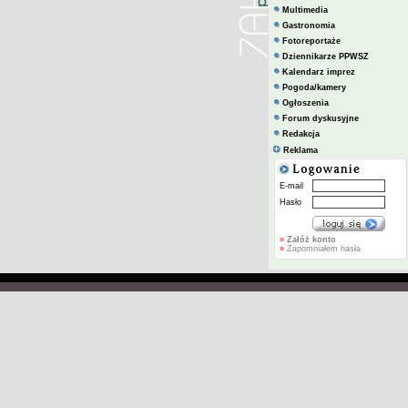
Multimedia
Gastronomia
Fotoreportaże
Dziennikarze PPWSZ
Kalendarz imprez
Pogoda/kamery
Ogłoszenia
Forum dyskusyjne
Redakcja
Reklama
E-mail
Hasło
»
Załóż konto
»
Zapomniałem hasła