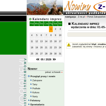
nawigacja:
Z-ne.pl
»
Portal Zakopiański
Kalendarz imprez
Pon
Wto
Śro
Czw
Pią
Sob
Nie
wydarzenia w dniu: 01-05
1
2
3
4
5
6
7
8
9
10
11
12
13
14
15
16
17
Jeżeli znalazłeś/aś
błąd
,
nieaktu
zawartość tej strony i możesz je 
18
19
20
21
22
23
24
25
26
27
28
29
30
31
05 / 2026
Nowiny
pokaż schowek
»
Przegląd prasy i nowin
Zakopane
Tatry
Podhale
Kultura
Narty
Felietony
Opowiadania