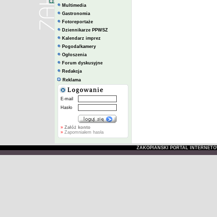
Multimedia
Gastronomia
Fotoreportaże
Dziennikarze PPWSZ
Kalendarz imprez
Pogoda/kamery
Ogłoszenia
Forum dyskusyjne
Redakcja
Reklama
E-mail
Hasło
»
Załóż konto
»
Zapomniałem hasła
ZAKOPIAŃSKI PORTAL INTERNET