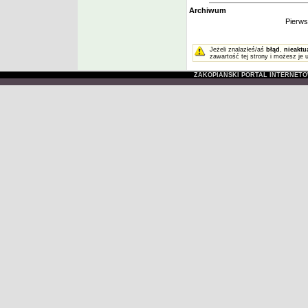
Archiwum
Pierw
Jeżeli znalazłeś/aś
błąd
,
nieaktu
zawartość tej strony i możesz je 
ZAKOPIAŃSKI PORTAL INTERNET