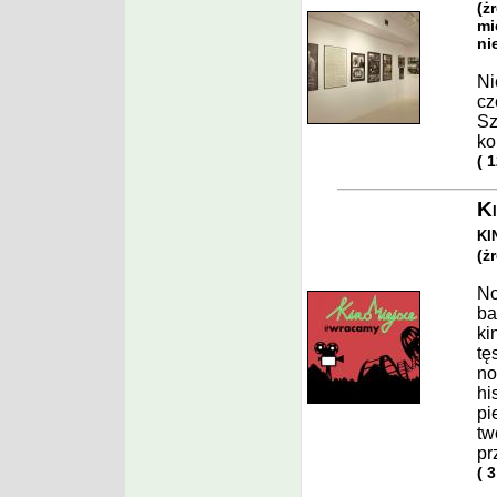
(ż
mi
ni
Ni
cz
Sz
ko
( 
Ki
k
(ż
No
ba
ki
tę
no
hi
pi
tw
pr
( 