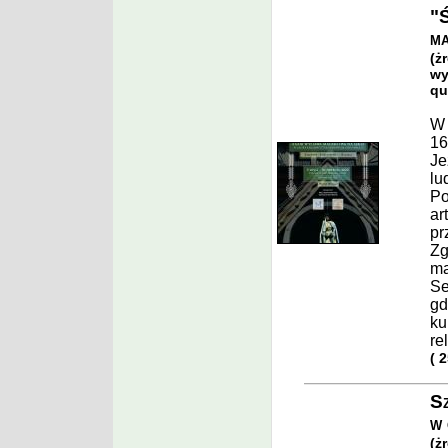
"Ś
ma
(ż
wy
qu
W 
16
Je
lu
Po
ar
pr
Zg
ma
Se
gd
ku
rel
( 
Sz
w 
(ż