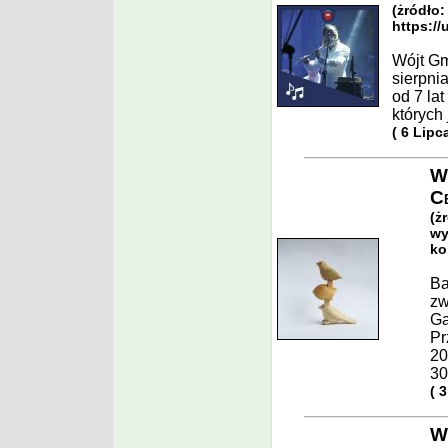
(żródło:
https:/
Wójt Gm
sierpni
od 7 la
których
( 6 Lipc
Wy
Ce
(ż
wy
ko
Ba
zw
Ga
Pr
20
30
( 
W