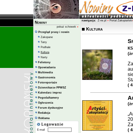
nawigacja:
Z-ne.pl
»
Portal Zakopiański
Nowiny
pokaż schowek
»
Kultura
Przegląd prasy i nowin
Zakopane
Sp
Tatry
ks
Podhale
Kultura
(ż
Narty
Felietony
Za
Opowiadania
au
Multimedia
si
Gastronomia
St
Fotoreportaże
( 
Dziennikarze PPWSZ
Kalendarz imprez
Ar
Pogoda/kamery
Ogłoszenia
(ż
Forum dyskusyjne
Redakcja
„A
Reklama
20
Za
( 
E-mail