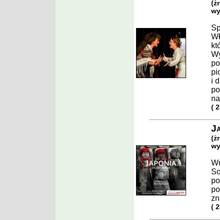
(ż
wy
Sp
WŁ
kt
Wy
po
pi
i 
po
na
( 
Ja
(ż
wy
Wr
So
po
po
zn
( 