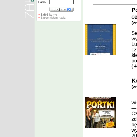
Hasło
P
»
Załóż konto
ob
»
Zapomniałem hasła
(ż
Se
wy
Lu
cz
śl
po
( 
Ko
(ż
Zm
wi
— 
Cz
zd
bę
wy
20