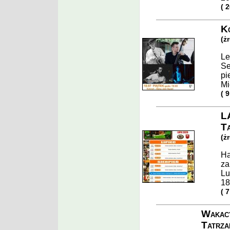
( 
Ko
(ż
Le
Se
pi
Mi
( 
L
Ta
(ż
Ha
za
Lu
18
( 
Wakacy
Tatrza