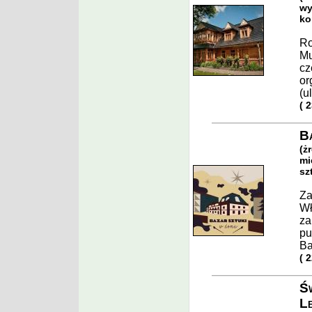
wy
ko
Ro
Mu
cz
or
(u
( 
Ba
(ż
mi
sz
Za
Wł
za
pu
Ba
( 
Św
L