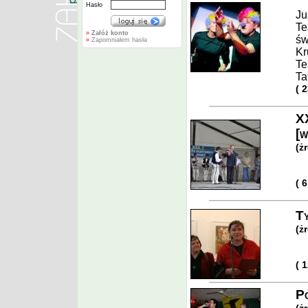
Hasło
Ju
Te
»
Załóż konto
św
»
Zapomniałem hasła
Kr
Te
Ta
( 
XX
[w
(ż
( 
Ty
(ż
( 
Po