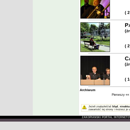
( 
P
(ż
( 
Ca
(ż
( 
Archiwum
Pierwszy
««
Jeżeli znalazłeś/aś
błąd
,
nieaktu
zawartość tej strony i możesz je 
ZAKOPIAŃSKI PORTAL INTERNET