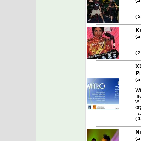
(ż
( 
Kr
(ż
( 
XX
Pl
(ż
Wi
ni
w 
or
Ta
( 
Ni
(ż