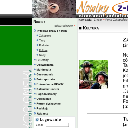
nawigacja:
Z-ne.pl
»
Portal Zakopiański
Nowiny
pokaż schowek
»
Kultura
Przegląd prasy i nowin
Zakopane
Za
Tatry
(ż
Podhale
Kultura
No
Narty
có
Felietony
Ta
Opowiadania
Ka
Multimedia
Gastronomia
je
Fotoreportaże
Fi
Dziennikarze PPWSZ
pr
Kalendarz imprez
„J
Pogoda/kamery
na
Ogłoszenia
Fo
Forum dyskusyjne
( 
Redakcja
Reklama
T
(ż
E-mail