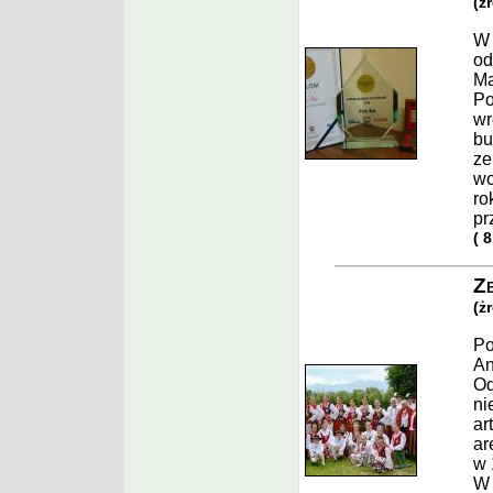
(ż
W 
od
Ma
Po
wr
bu
ze
wo
ro
pr
( 
Z
(ż
Po
An
Od
ni
ar
ar
w 
W 