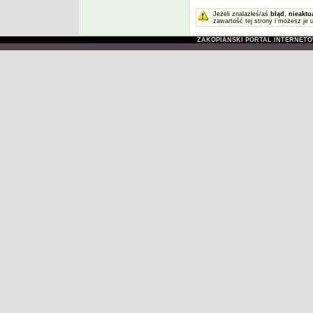
Jeżeli znalazłeś/aś
błąd
,
nieaktu
zawartość tej strony i możesz je 
ZAKOPIAŃSKI PORTAL INTERNET