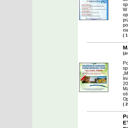
sp
W 
op
pr
po
ni
( 
M
(ż
Po
sp
„M
In
20
Ma
oś
Op
( 
P
E