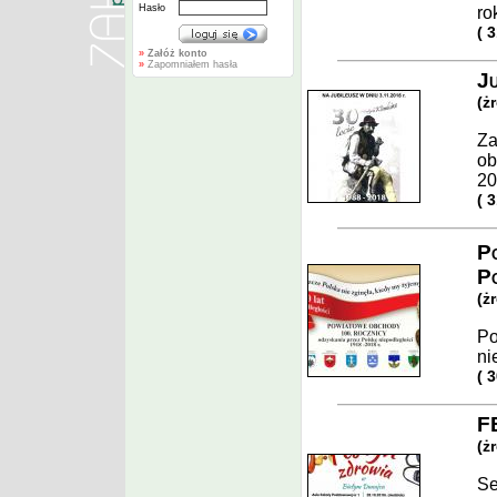
Hasło
ro
( 
»
Załóż konto
»
Zapomniałem hasła
Ju
(ż
Za
ob
20
( 
Po
Po
(ż
Po
ni
( 
F
(ż
Se