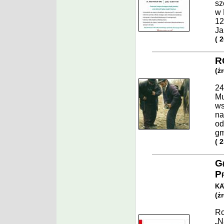
sz
w 
12
Ja
( 
R
(ż
24
Mu
ws
na
od
gm
( 
Gł
Pr
ka
(ż
Ro
„N