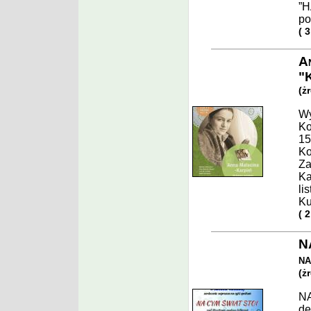
”H
po
( 
An
"K
(ż
Wy
Ko
15
Ko
Za
Ka
li
Ku
( 
N
na
(ż
NA
de