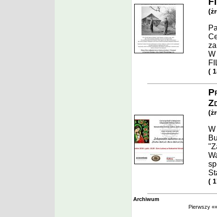
F
(ż
Pa
Ce
za
W
F
( 
Pr
Zd
(ż
W 
Bu
"Z
Wa
sp
St
( 
Archiwum
Pierwszy
«