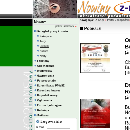
nawigacja:
Z-ne.pl
»
Portal Zakopiański
Nowiny
pokaż schowek
»
Podhale
Przegląd prasy i nowin
Zakopane
Ob
Tatry
Bu
Podhale
Kultura
(ż
Narty
Felietony
Ob
Opowiadania
Bu
Multimedia
( 
Gastronomia
Fotoreportaże
Dn
Dziennikarze PPWSZ
Ro
Kalendarz imprez
Pogoda/kamery
(ż
Ogłoszenia
Forum dyskusyjne
Bu
Redakcja
No
Reklama
up
Ra
E-mail
Ni