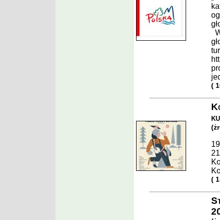
ka
og
gł
W 
gł
tu
ht
pr
je
( 
Ko
ku
(ż
19
21
Ko
Ko
( 
St
2