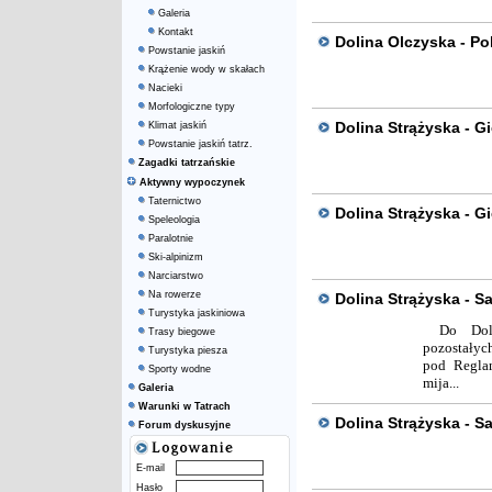
Galeria
Kontakt
Dolina Olczyska - Po
Powstanie jaskiń
Krążenie wody w skałach
Nacieki
Morfologiczne typy
Dolina Strążyska - G
Klimat jaskiń
Powstanie jaskiń tatrz.
Zagadki tatrzańskie
Aktywny wypoczynek
Taternictwo
Dolina Strążyska - 
Speleologia
Paralotnie
Ski-alpinizm
Narciarstwo
Na rowerze
Dolina Strążyska - Sa
Turystyka jaskiniowa
Do Dol
Trasy biegowe
pozostałyc
Turystyka piesza
pod Regla
Sporty wodne
mija...
Galeria
Warunki w Tatrach
Dolina Strążyska - Sa
Forum dyskusyjne
E-mail
Hasło