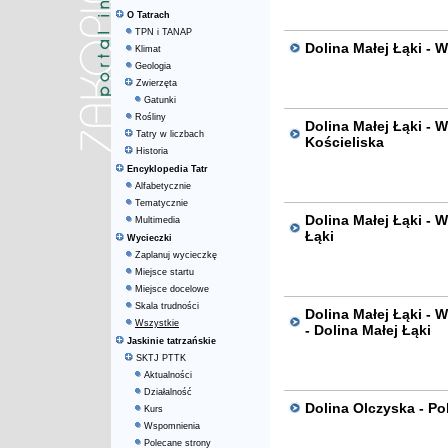
O Tatrach
TPN i TANAP
Dolina Małej Łąki - 
Klimat
Geologia
Zwierzęta
Gatunki
Rośliny
Dolina Małej Łąki - W
Tatry w liczbach
Kościeliska
Historia
Encyklopedia Tatr
Alfabetycznie
Tematycznie
Dolina Małej Łąki - W
Multimedia
Łąki
Wycieczki
Zaplanuj wycieczkę
Miejsce startu
Miejsce docelowe
Skala trudności
Dolina Małej Łąki - 
Wszystkie
- Dolina Małej Łąki
Jaskinie tatrzańskie
SKTJ PTTK
Aktualności
Działalność
Dolina Olczyska - Po
Kurs
Wspomnienia
Polecane strony