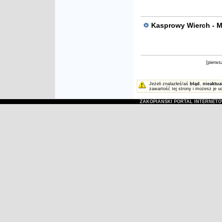
Kasprowy Wierch - My
[pierws
Jeżeli znalazłeś/aś
błąd
,
nieaktua
zawartość tej strony i możesz je u
ZAKOPIAŃSKI PORTAL INTERNET