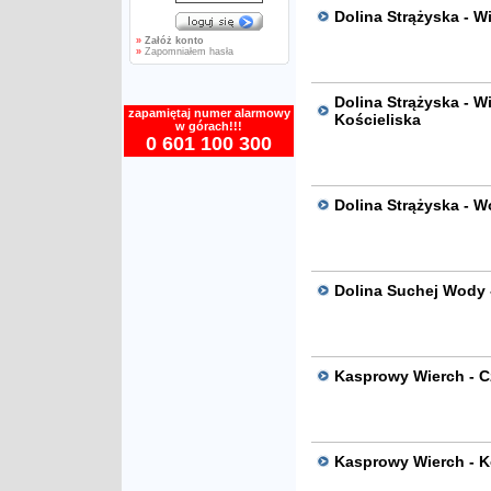
Dolina Strążyska - W
»
Załóż konto
»
Zapomniałem hasła
Dolina Strążyska - W
zapamiętaj numer alarmowy
Kościeliska
w górach!!!
0 601 100 300
Dolina Strążyska - W
Dolina Suchej Wody 
Kasprowy Wierch - C
Kasprowy Wierch - K