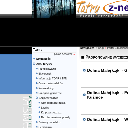
nawigacja:
Z-ne.pl
»
Portal Zakopiańsk
Tatry
pokaż schowek
»
Proponowane wyciecz
Aktualności
ABC turysty
Przygotowanie
Dolina Małej Łąki - 
Ekwipunek
Informacje TOPR i TPN
Oznaczenia szlaków
Przewodnicy
Dolina Małej Łąki - 
Przejścia graniczne
Kuźnice
Bezpieczeństwo
Gdy spotkasz misia...
Lawiny
Ku przestrodze...
Bezpieczeństwo, porady
Dolina Małej Łąki - W
Zwierzę na szlaku
Schroniska