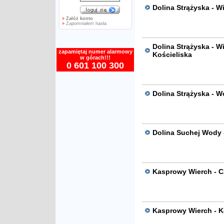
Dolina Strążyska - W
»
Załóż konto
»
Zapomniałem hasła
Dolina Strążyska - W
zapamiętaj numer alarmowy
Kościeliska
w górach!!!
0 601 100 300
Dolina Strążyska - W
Dolina Suchej Wody 
Kasprowy Wierch - C
Kasprowy Wierch - K