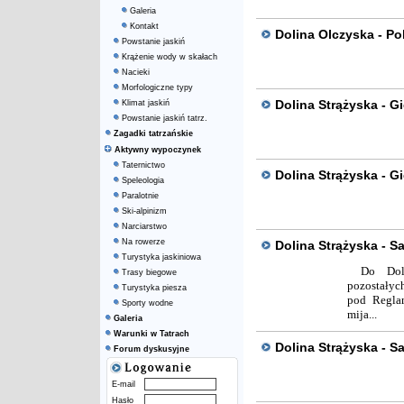
Galeria
Kontakt
Dolina Olczyska - Po
Powstanie jaskiń
Krążenie wody w skałach
Nacieki
Morfologiczne typy
Dolina Strążyska - G
Klimat jaskiń
Powstanie jaskiń tatrz.
Zagadki tatrzańskie
Aktywny wypoczynek
Taternictwo
Dolina Strążyska - 
Speleologia
Paralotnie
Ski-alpinizm
Narciarstwo
Na rowerze
Dolina Strążyska - Sa
Turystyka jaskiniowa
Do Dol
Trasy biegowe
pozostałyc
Turystyka piesza
pod Regla
Sporty wodne
mija...
Galeria
Warunki w Tatrach
Dolina Strążyska - Sa
Forum dyskusyjne
E-mail
Hasło