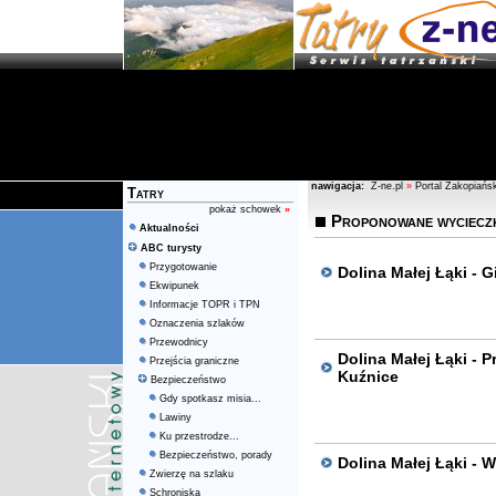
nawigacja:
Z-ne.pl
»
Portal Zakopiańsk
Tatry
pokaż schowek
»
Proponowane wyciecz
Aktualności
ABC turysty
Przygotowanie
Dolina Małej Łąki - 
Ekwipunek
Informacje TOPR i TPN
Oznaczenia szlaków
Przewodnicy
Dolina Małej Łąki - 
Przejścia graniczne
Kuźnice
Bezpieczeństwo
Gdy spotkasz misia...
Lawiny
Ku przestrodze...
Bezpieczeństwo, porady
Dolina Małej Łąki - W
Zwierzę na szlaku
Schroniska