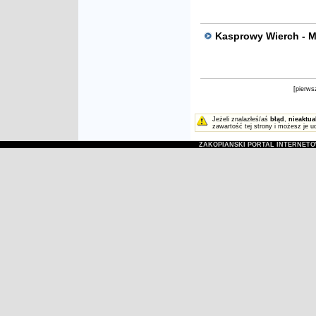
Kasprowy Wierch - My
[pierws
Jeżeli znalazłeś/aś
błąd
,
nieaktua
zawartość tej strony i możesz je u
ZAKOPIAŃSKI PORTAL INTERNET