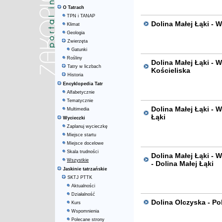
O Tatrach
TPN i TANAP
Dolina Małej Łąki - 
Klimat
Geologia
Zwierzęta
Gatunki
Rośliny
Dolina Małej Łąki - W
Tatry w liczbach
Kościeliska
Historia
Encyklopedia Tatr
Alfabetycznie
Tematycznie
Dolina Małej Łąki - W
Multimedia
Łąki
Wycieczki
Zaplanuj wycieczkę
Miejsce startu
Miejsce docelowe
Skala trudności
Dolina Małej Łąki - 
Wszystkie
- Dolina Małej Łąki
Jaskinie tatrzańskie
SKTJ PTTK
Aktualności
Działalność
Dolina Olczyska - Po
Kurs
Wspomnienia
Polecane strony