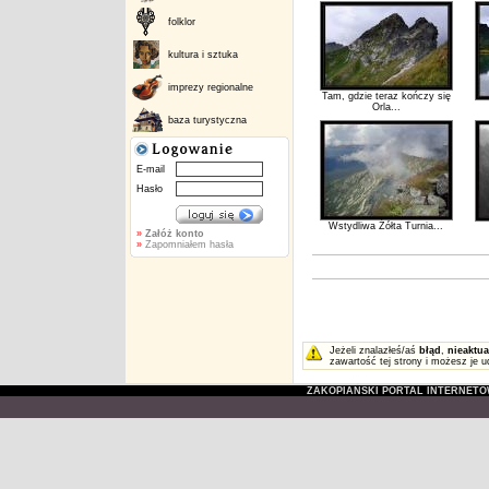
folklor
kultura i sztuka
imprezy regionalne
Tam, gdzie teraz kończy się
Orla...
baza turystyczna
E-mail
Hasło
Wstydliwa Żółta Turnia...
»
Załóż konto
»
Zapomniałem hasła
Jeżeli znalazłeś/aś
błąd
,
nieaktua
zawartość tej strony i możesz je u
ZAKOPIAŃSKI PORTAL INTERNET