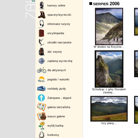
sierpień 2006
kamery online
spacery/wycieczki
informator turysty
encyklopedia
ośrodki narciarskie
W drodze na Krzyżne...
abc turysty
zaplanuj wycieczkę
dla aktywnych
pogoda / warunki
rozkłady jazdy
Schodząc z góry Nosalem
zwanej...
Zakopane - dojazd
galeria tatrzańska
wasze galerie
trzy plany...
wyślij kartkę
konkursy