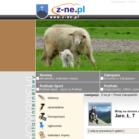
ZAKOPANE I TATRY 
Nowiny
Zakopane
aktualności, kalendarz imprez
wszystko o Zakopanem
Podhale-Sport
Podhale
Podhale-Sport - sport na Podhalu
miejscowości, folklor, powi
nawigacja:
Z-ne.pl
»
Portal Zakopiański
felietony
opowiadania
Witaj na stronie 
Jaro_Ł_T
fotoreportaże
ogłoszenia
[ więcej prywatnych galerii ]
kalendarz imprez