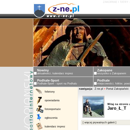
ZAKOPANE I TATRY 
Z
Nowiny
Zakopane
aktualności, kalendarz imprez
wszystko o Zakopanem
Podhale-Sport
Podhale
Podhale-Sport - sport na Podhalu
miejscowości, folklor, powi
nawigacja:
Z-ne.pl
»
Portal Zakopiański
felietony
opowiadania
Witaj na stronie 
Jaro_Ł_T
fotoreportaże
ogłoszenia
[ więcej prywatnych galerii ]
kalendarz imprez