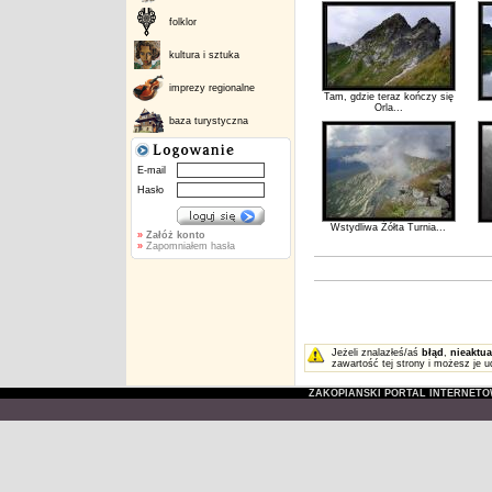
folklor
kultura i sztuka
imprezy regionalne
Tam, gdzie teraz kończy się
Orla...
baza turystyczna
E-mail
Hasło
Wstydliwa Żółta Turnia...
»
Załóż konto
»
Zapomniałem hasła
Jeżeli znalazłeś/aś
błąd
,
nieaktua
zawartość tej strony i możesz je u
ZAKOPIAŃSKI PORTAL INTERNET