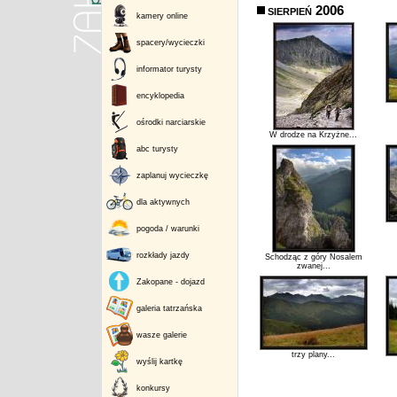
sierpień 2006
kamery online
spacery/wycieczki
informator turysty
encyklopedia
ośrodki narciarskie
W drodze na Krzyżne...
abc turysty
zaplanuj wycieczkę
dla aktywnych
pogoda / warunki
rozkłady jazdy
Schodząc z góry Nosalem
zwanej...
Zakopane - dojazd
galeria tatrzańska
wasze galerie
trzy plany...
wyślij kartkę
konkursy