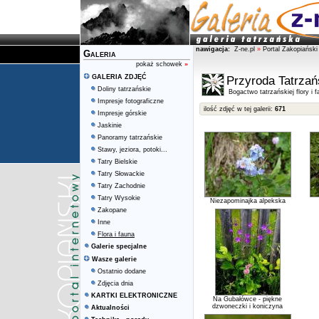
nawigacja:
Z-ne.pl
»
Portal Zakopiański
Galeria
pokaż schowek
»
GALERIA ZDJĘĆ
Przyroda Tatrza
Doliny tatrzańskie
Bogactwo tatrzańskiej flory i f
Impresje fotograficzne
ilość zdjęć w tej galerii:
671
Impresje górskie
Jaskinie
Panoramy tatrzańskie
Stawy, jeziora, potoki...
Tatry Bielskie
Tatry Słowackie
Tatry Zachodnie
Tatry Wysokie
Niezapominajka alpekska
Zakopane
Inne
Flora i fauna
Galerie specjalne
Wasze galerie
Ostatnio dodane
Zdjęcia dnia
KARTKI ELEKTRONICZNE
Na Gubałówce - piękne
dzwoneczki i koniczyna
Aktualności