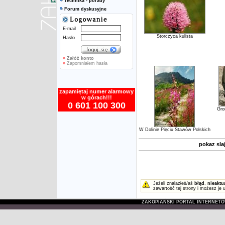
Technika - porady
Forum dyskusyjne
E-mail
Storczyca kulista
Hasło
»
Załóż konto
»
Zapomniałem hasła
zapamiętaj numer alarmowy
w górach!!!
0 601 100 300
Gro
W Dolinie Pięciu Stawów Polskich
pokaz sl
Jeżeli znalazłeś/aś
błąd
,
nieaktu
zawartość tej strony i możesz je 
ZAKOPIAŃSKI PORTAL INTERNET