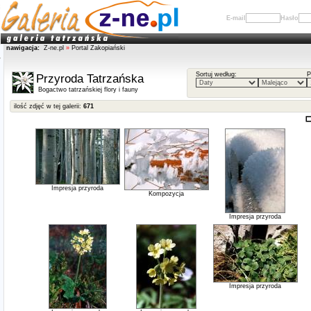
E-mail
Hasło
nawigacja:
Z-ne.pl
»
Portal Zakopiański
Sortuj według:
P
Przyroda Tatrzańska
Bogactwo tatrzańskiej flory i fauny
ilość zdjęć w tej galerii:
671
Impresja przyroda
Kompozycja
Impresja przyroda
Impresja przyroda