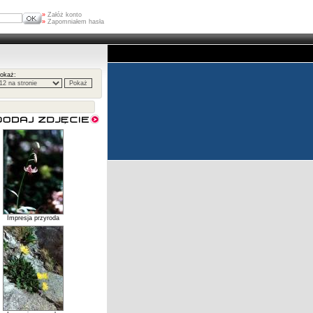
»
Załóż konto
»
Zapomniałem hasła
okaż:
Impresja przyroda