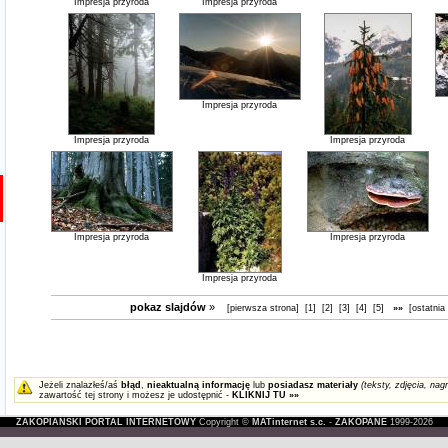
Impresja przyroda
Impresja przyroda
Impresja przyroda
Impresja przyroda
Impresja przyroda
Impresja przyroda
Impresja przyroda
Impresja przyroda
pokaz slajdów
»
[pierwsza strona]
[1]
[2]
[3]
[4]
[5]
»»
[ostatnia
Jeżeli znalazłeś/aś
błąd
,
nieaktualną informację
lub
posiadasz materiały
(teksty, zdjęcia, nagr
zawartość tej strony i możesz je udostępnić -
KLIKNIJ TU »»
ZAKOPIAŃSKI PORTAL INTERNETOWY
Copyright ©
MATinternet s.c.
-
ZAKOPANE
1999-2026