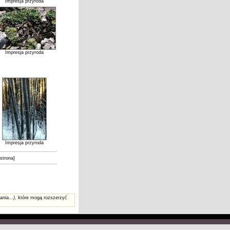
Impresja przyroda
Impresja przyroda
Impresja przyroda
 strona]
ania...)
, które mogą rozszerzyć