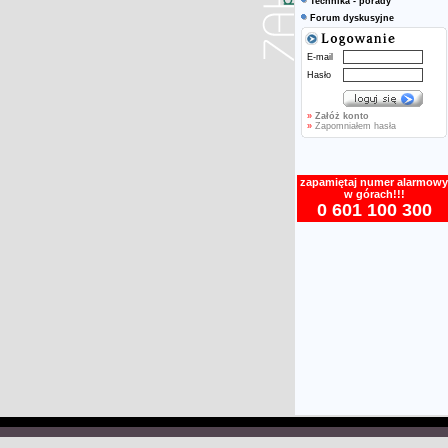
Technika - porady
Forum dyskusyjne
E-mail
Hasło
»
Załóż konto
»
Zapomniałem hasła
zapamiętaj numer alarmowy
w górach!!!
0 601 100 300