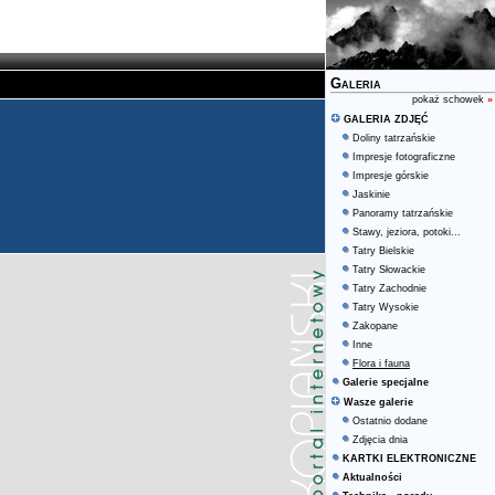
Galeria
pokaż schowek
»
GALERIA ZDJĘĆ
Doliny tatrzańskie
Impresje fotograficzne
Impresje górskie
Jaskinie
Panoramy tatrzańskie
Stawy, jeziora, potoki...
Tatry Bielskie
Tatry Słowackie
Tatry Zachodnie
Tatry Wysokie
Zakopane
Inne
Flora i fauna
Galerie specjalne
Wasze galerie
Ostatnio dodane
Zdjęcia dnia
KARTKI ELEKTRONICZNE
Aktualności