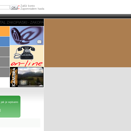
»
Załóż konto
»
Zapomniałem hasła
I - ZAKOPANE - PORTAL ZAKOPIASKI - ZAKOPANE - PORTAL ZAKOPIASKI - Z
 jak je wpisano
]