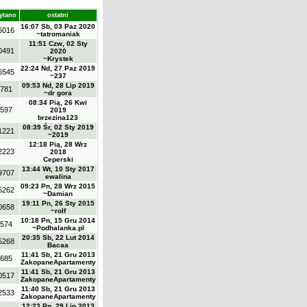
ytano
ostatni
16:07 Sb, 03 Paz 2020
6016
~tatromaniak
11:51 Czw, 02 Sty
0491
2020
~Krystek
22:24 Nd, 27 Paz 2019
6545
~237
09:53 Nd, 28 Lip 2019
781
~dr gora
08:34 Pią, 26 Kwi
597
2019
brzezina123
08:39 Śr, 02 Sty 2019
1221
~2019
12:18 Pią, 28 Wrz
2223
2018
Ceperski
13:44 Wt, 10 Sty 2017
9707
ewalina
09:23 Pn, 28 Wrz 2015
5262
~Damian
19:11 Pn, 26 Sty 2015
0658
~rolf
10:18 Pn, 15 Gru 2014
574
~Podhalanka.pl
20:35 Sb, 22 Lut 2014
5268
Bacaa
11:41 Sb, 21 Gru 2013
685
ZakopaneApartamenty
11:41 Sb, 21 Gru 2013
0517
ZakopaneApartamenty
11:40 Sb, 21 Gru 2013
2533
ZakopaneApartamenty
12:23 Pn, 29 Lip 2013