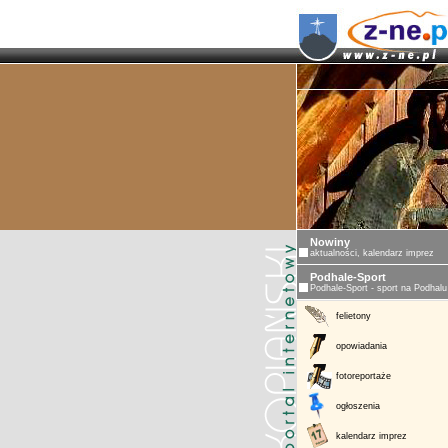
Nowiny
aktualności, kalendarz imprez
Podhale-Sport
Podhale-Sport - sport na Podhalu
felietony
opowiadania
fotoreportaże
ogłoszenia
kalendarz imprez