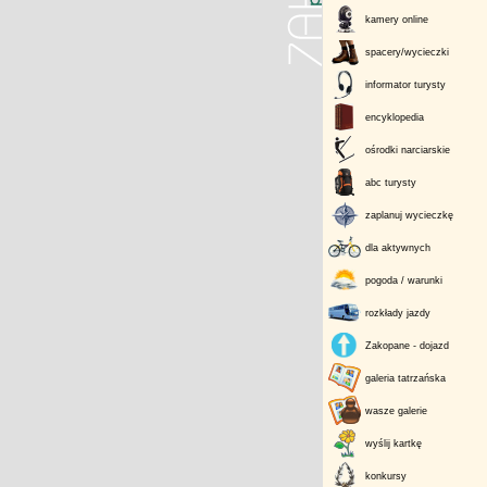
kamery online
spacery/wycieczki
informator turysty
encyklopedia
ośrodki narciarskie
abc turysty
zaplanuj wycieczkę
dla aktywnych
pogoda / warunki
rozkłady jazdy
Zakopane - dojazd
galeria tatrzańska
wasze galerie
wyślij kartkę
konkursy