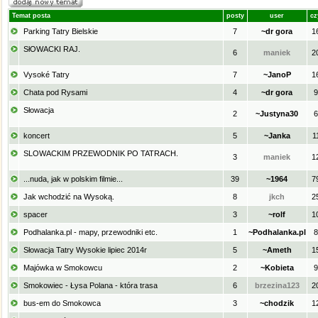
Temat posta
posty
user
cz
Parking Tatry Bielskie
7
~dr gora
1
SłOWACKI RAJ.
6
maniek
2
Vysoké Tatry
7
~JanoP
1
Chata pod Rysami
4
~dr gora
9
Słowacja
2
~Justyna30
6
koncert
5
~Janka
1
SLOWACKIM PRZEWODNIK PO TATRACH.
3
maniek
1
...nuda, jak w polskim filmie...
39
~1964
7
Jak wchodzić na Wysoką.
8
jkch
2
spacer
3
~rolf
1
Podhalanka.pl - mapy, przewodniki etc.
1
~Podhalanka.pl
8
Słowacja Tatry Wysokie lipiec 2014r
5
~Ameth
1
Majówka w Smokowcu
2
~Kobieta
9
Smokowiec - Łysa Polana - która trasa
6
brzezina123
2
bus-em do Smokowca
3
~chodzik
1