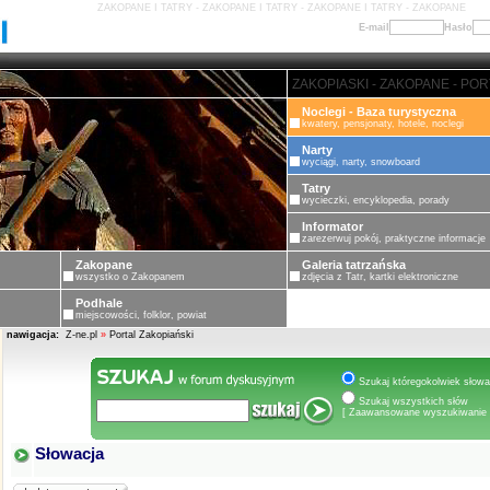
ZAKOPANE I TATRY - ZAKOPANE I TATRY - ZAKOPANE I TATRY - ZAKOPANE
E-mail
Hasło
ZAKOPANE - PORTAL ZAKOPIASK
Noclegi - Baza turystyczna
kwatery, pensjonaty, hotele, noclegi
Narty
wyciągi, narty, snowboard
Tatry
wycieczki, encyklopedia, porady
Informator
zarezerwuj pokój, praktyczne informacje
Zakopane
Galeria tatrzańska
wszystko o Zakopanem
zdjęcia z Tatr, kartki elektroniczne
Podhale
miejscowości, folklor, powiat
nawigacja:
Z-ne.pl
»
Portal Zakopiański
Szukaj któregokolwiek słowa
Szukaj wszystkich słów
[ Zaawansowane wyszukiwanie 
Słowacja