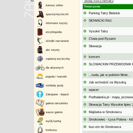
kamery online
Temat posta
Parking Tatry Bielskie
spacery/wycieczki
SłOWACKI RAJ.
informator turysty
Vysoké Tatry
encyklopedia
Chata pod Rysami
ośrodki narciarskie
Słowacja
abc turysty
koncert
zaplanuj wycieczkę
SLOWACKIM PRZEWODNIK 
dla aktywnych
...nuda, jak w polskim filmie...
pogoda / warunki
Jak wchodzić na Wysoką.
rozkłady jazdy
spacer
Zakopane - dojazd
Podhalanka.pl - mapy, przewod
galeria tatrzańska
Słowacja Tatry Wysokie lipiec
Majówka w Smokowcu
wasze galerie
Smokowiec - Łysa Polana - kt
wyślij kartkę
bus-em do Smokowca
konkursy