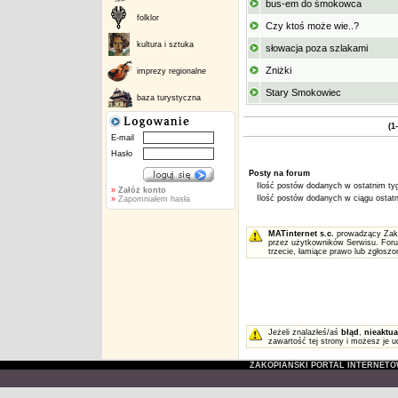
bus-em do śmokowca
folklor
Czy ktoś może wie..?
kultura i sztuka
słowacja poza szlakami
Zniżki
imprezy regionalne
Stary Smokowiec
baza turystyczna
(1
E-mail
Hasło
Posty na forum
Ilość postów dodanych w ostatnim tyg
»
Załóż konto
Ilość postów dodanych w ciągu ostatni
»
Zapomniałem hasła
MATinternet s.c.
prowadzący Zakop
przez użytkowników Serwisu. Foru
trzecie, łamiące prawo lub zgłosz
Jeżeli znalazłeś/aś
błąd
,
nieaktua
zawartość tej strony i możesz je u
ZAKOPIAŃSKI PORTAL INTERNET