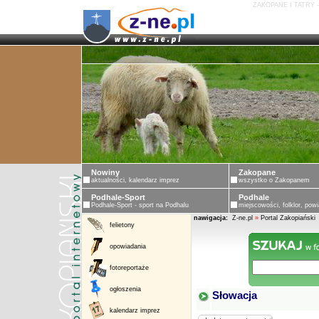
ZAKOPANE I TATRY 
Nowiny
Zakopane
aktualności, kalendarz imprez
wszystko o Zakopanem
Podhale-Sport
Podhale
Podhale-Sport - sport na Podhalu
miejscowości, folklor, powi
nawigacja:
Z-ne.pl
»
Portal Zakopiański
felietony
opowiadania
fotoreportaże
ogłoszenia
Słowacja
kalendarz imprez