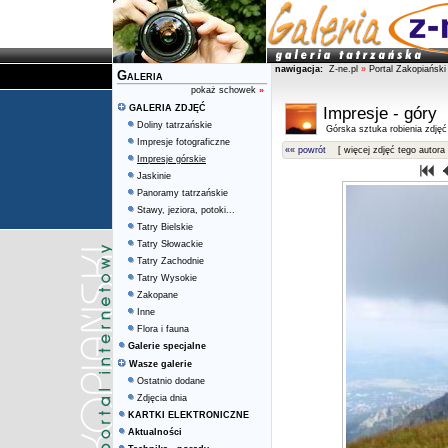
nawigacja:
Z-ne.pl
»
Portal Zakopiański
Galeria
pokaż schowek
»
GALERIA ZDJĘĆ
Impresje - góry
Doliny tatrzańskie
Górska sztuka robienia zdjęć
Impresje fotograficzne
«« powrót
[ więcej zdjęć tego autora 
Impresje górskie
Jaskinie
Panoramy tatrzańskie
Stawy, jeziora, potoki...
Tatry Bielskie
Tatry Słowackie
Tatry Zachodnie
Tatry Wysokie
Zakopane
Inne
Flora i fauna
Galerie specjalne
Wasze galerie
Ostatnio dodane
Zdjęcia dnia
KARTKI ELEKTRONICZNE
Aktualności