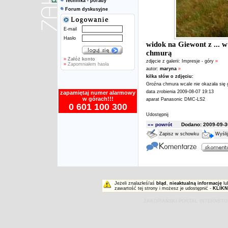
Technika - porady
Forum dyskusyjne
E-mail
Hasło
widok na Giewont z ... w
chmurą
»
Załóż konto
zdjęcie z galerii:
Impresje - góry
»
»
Zapomniałem hasła
autor:
maryna
»
kilka słów o zdjęciu:
Groźna chmura wcale nie okazała się gr
data zrobienia 2009-08-07 19:13
zapamiętaj numer alarmowy
w górach!!!
aparat Panasonic DMC-LS2
0 601 100 300
Udostępnij
«« powrót
Dodano: 2009-09-30
Zapisz w schowku
Wyśli
Jeżeli znalazłeś/aś
błąd
,
nieaktualną informację
lu
zawartość tej strony i możesz je udostępnić -
KLIKN
ZAKOPIAŃSKI PORTAL INTERNET