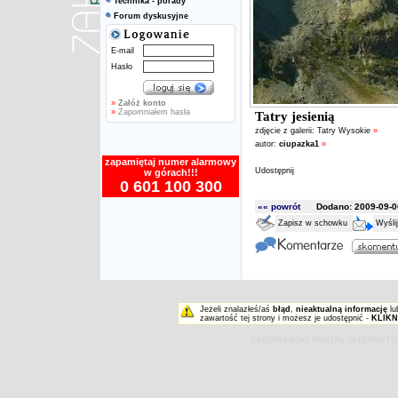
Technika - porady
Forum dyskusyjne
E-mail
Hasło
»
Załóż konto
»
Zapomniałem hasła
Tatry jesienią
zdjęcie z galerii:
Tatry Wysokie
»
autor:
ciupazka1
»
zapamiętaj numer alarmowy
Udostępnij
w górach!!!
0 601 100 300
«« powrót
Dodano: 2009-09-06
Zapisz w schowku
Wyśli
Jeżeli znalazłeś/aś
błąd
,
nieaktualną informację
lu
zawartość tej strony i możesz je udostępnić -
KLIKN
ZAKOPIAŃSKI PORTAL INTERNET