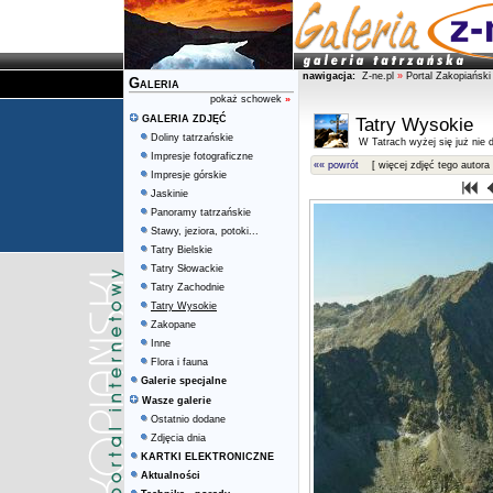
nawigacja:
Z-ne.pl
»
Portal Zakopiański
Galeria
pokaż schowek
»
GALERIA ZDJĘĆ
Tatry Wysokie
Doliny tatrzańskie
W Tatrach wyżej się już nie d
Impresje fotograficzne
«« powrót
[ więcej zdjęć tego autora 
Impresje górskie
Jaskinie
Panoramy tatrzańskie
Stawy, jeziora, potoki...
Tatry Bielskie
Tatry Słowackie
Tatry Zachodnie
Tatry Wysokie
Zakopane
Inne
Flora i fauna
Galerie specjalne
Wasze galerie
Ostatnio dodane
Zdjęcia dnia
KARTKI ELEKTRONICZNE
Aktualności