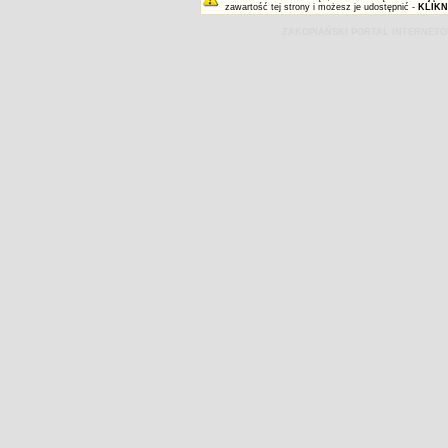
zawartość tej strony i możesz je udostępnić -
KLIKN
ZAKOPIAŃSKI PORTAL INTERNET