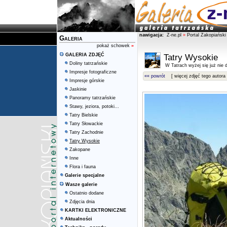
nawigacja:
Z-ne.pl
»
Portal Zakopiański
Galeria
pokaż schowek
»
GALERIA ZDJĘĆ
Tatry Wysokie
Doliny tatrzańskie
W Tatrach wyżej się już nie d
Impresje fotograficzne
«« powrót
[ więcej zdjęć tego autora 
Impresje górskie
Jaskinie
Panoramy tatrzańskie
Stawy, jeziora, potoki...
Tatry Bielskie
Tatry Słowackie
Tatry Zachodnie
Tatry Wysokie
Zakopane
Inne
Flora i fauna
Galerie specjalne
Wasze galerie
Ostatnio dodane
Zdjęcia dnia
KARTKI ELEKTRONICZNE
Aktualności