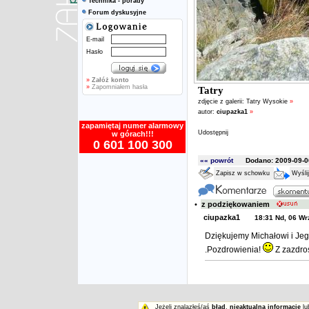
Technika - porady
Forum dyskusyjne
E-mail
Hasło
»
Załóż konto
»
Zapomniałem hasła
Tatry
zdjęcie z galerii:
Tatry Wysokie
»
autor:
ciupazka1
»
zapamiętaj numer alarmowy
Udostępnij
w górach!!!
0 601 100 300
«« powrót
Dodano: 2009-09-06
Zapisz w schowku
Wyśli
•
z podziękowaniem
ciupazka1
18:31 Nd, 06 Wr
Dziękujemy Michałowi i Jego
.Pozdrowienia!
Z zazdroś
Jeżeli znalazłeś/aś
błąd
,
nieaktualną informację
lu