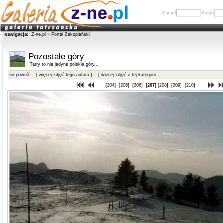
E-mail
Hasło
nawigacja:
Z-ne.pl
»
Portal Zakopiański
Pozostałe góry
Tatry to nie jedyne polskie góry...
«« powrót
[ więcej zdjęć tego autora ]
[ więcej zdjęć z tej kategorii ]
[204]
[205]
[206]
[207]
[208]
[209]
[210]