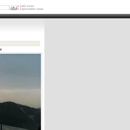
»
Załóż konto
»
Zapomniałem hasła