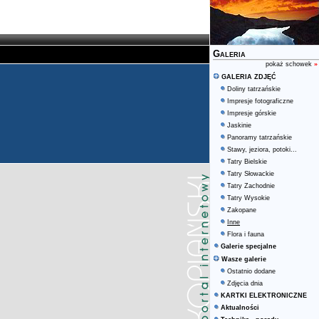
Galeria
pokaż schowek
»
GALERIA ZDJĘĆ
Doliny tatrzańskie
Impresje fotograficzne
Impresje górskie
Jaskinie
Panoramy tatrzańskie
Stawy, jeziora, potoki...
Tatry Bielskie
Tatry Słowackie
Tatry Zachodnie
Tatry Wysokie
Zakopane
Inne
Flora i fauna
Galerie specjalne
Wasze galerie
Ostatnio dodane
Zdjęcia dnia
KARTKI ELEKTRONICZNE
Aktualności