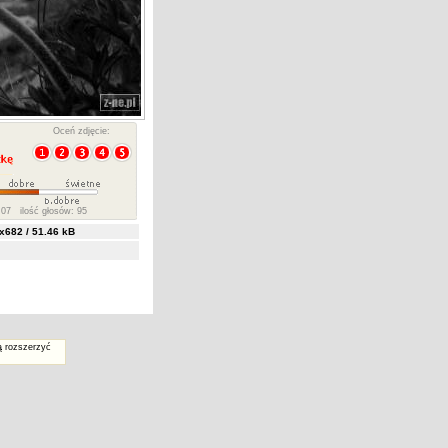
Oceń zdjęcie:
07 ilość głosów: 95
682 / 51.46 kB
ą rozszerzyć