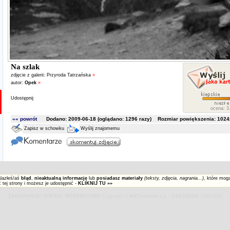
Na szlak
zdjęcie z galerii:
Przyroda Tatrzańska
»
autor:
Opek
»
Udostępnij
ocena: 3.
«« powrót
Dodano: 2009-06-18 (oglądano:
1296
razy) Rozmiar powiększenia: 1024x
Zapisz w schowku
Wyślij znajomemu
alazłeś/aś
błąd
,
nieaktualną informację
lub
posiadasz materiały
(teksty, zdjęcia, nagrania...)
, które mog
 tej strony i możesz je udostępnić -
KLIKNIJ TU »»
ZAKOPIAŃSKI PORTAL INTERNETOWY
Copyright ©
MATinternet s.c.
-
ZAKOPANE
1999-2026