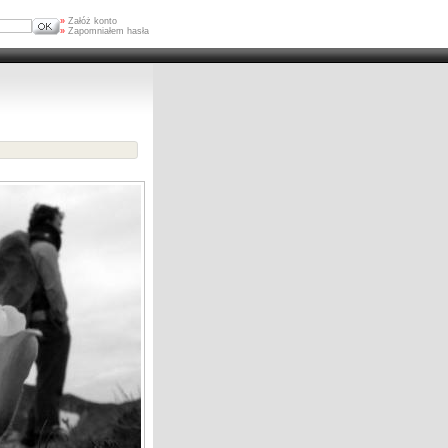
»
Załóż konto
»
Zapomniałem hasła