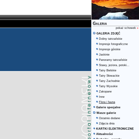
Galeria
pokaż schowek
»
GALERIA ZDJĘĆ
Doliny tatrzańskie
Impresje fotograficzne
Impresje górskie
Jaskinie
Panoramy tatrzańskie
Stawy, jeziora, potoki...
Tatry Bielskie
Tatry Słowackie
Tatry Zachodnie
Tatry Wysokie
Zakopane
Inne
Flora i fauna
Galerie specjalne
Wasze galerie
Ostatnio dodane
Zdjęcia dnia
KARTKI ELEKTRONICZNE
Aktualności