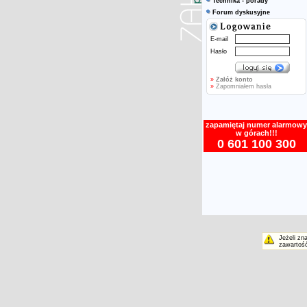
Technika - porady
Forum dyskusyjne
E-mail
Hasło
»
Załóż konto
»
Zapomniałem hasła
zapamiętaj numer alarmowy
w górach!!!
0 601 100 300
Jeżeli zn
zawartość