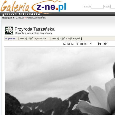
E-mail
Hasło
nawigacja:
Z-ne.pl
»
Portal Zakopiański
Przyroda Tatrzańska
Bogactwo tatrzańskiej flory i fauny
«« powrót
[ więcej zdjęć tego autora ]
[ więcej zdjęć z tej kategorii ]
[1]
[2]
[3]
[4]
[5]
[6]
[7]