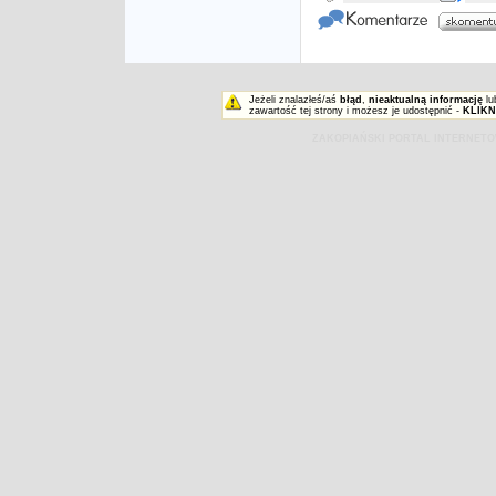
Jeżeli znalazłeś/aś
błąd
,
nieaktualną informację
lu
zawartość tej strony i możesz je udostępnić -
KLIKN
ZAKOPIAŃSKI PORTAL INTERNET