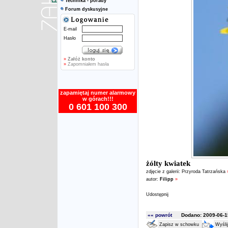
Technika - porady
Forum dyskusyjne
E-mail
Hasło
»
Załóż konto
»
Zapomniałem hasła
zapamiętaj numer alarmowy
w górach!!!
0 601 100 300
żólty kwiatek
zdjęcie z galerii:
Przyroda Tatrzańska
autor:
Filipp
»
Udostępnij
«« powrót
Dodano: 2009-06-15
Zapisz w schowku
Wyśli