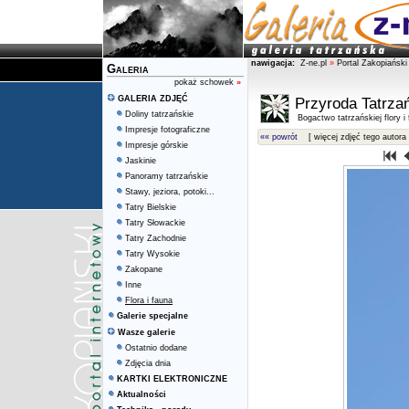
nawigacja:
Z-ne.pl
»
Portal Zakopiański
Galeria
pokaż schowek
»
GALERIA ZDJĘĆ
Przyroda Tatrza
Doliny tatrzańskie
Bogactwo tatrzańskiej flory i
Impresje fotograficzne
«« powrót
[ więcej zdjęć tego autora 
Impresje górskie
Jaskinie
Panoramy tatrzańskie
Stawy, jeziora, potoki...
Tatry Bielskie
Tatry Słowackie
Tatry Zachodnie
Tatry Wysokie
Zakopane
Inne
Flora i fauna
Galerie specjalne
Wasze galerie
Ostatnio dodane
Zdjęcia dnia
KARTKI ELEKTRONICZNE
Aktualności