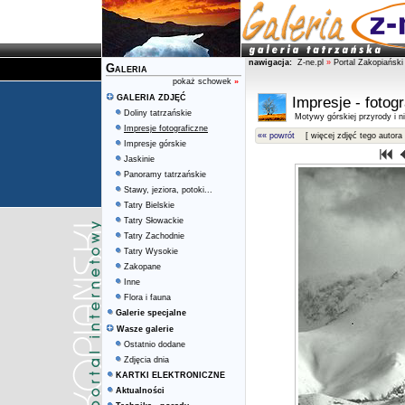
nawigacja:
Z-ne.pl
»
Portal Zakopiański
Galeria
pokaż schowek
»
GALERIA ZDJĘĆ
Impresje - fotog
Doliny tatrzańskie
Motywy górskiej przyrody i ni
Impresje fotograficzne
«« powrót
[ więcej zdjęć tego autora 
Impresje górskie
Jaskinie
Panoramy tatrzańskie
Stawy, jeziora, potoki...
Tatry Bielskie
Tatry Słowackie
Tatry Zachodnie
Tatry Wysokie
Zakopane
Inne
Flora i fauna
Galerie specjalne
Wasze galerie
Ostatnio dodane
Zdjęcia dnia
KARTKI ELEKTRONICZNE
Aktualności