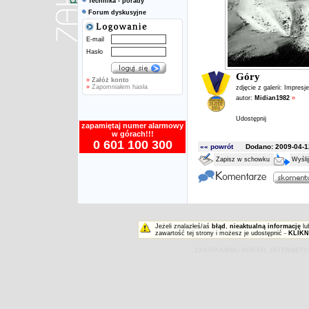
Technika - porady
Forum dyskusyjne
E-mail
Hasło
Góry
»
Załóż konto
»
Zapomniałem hasła
zdjęcie z galerii:
Impresje
autor:
Midian1982
»
Udostępnij
zapamiętaj numer alarmowy
w górach!!!
0 601 100 300
«« powrót
Dodano: 2009-04-12
Zapisz w schowku
Wyśli
Jeżeli znalazłeś/aś
błąd
,
nieaktualną informację
lu
zawartość tej strony i możesz je udostępnić -
KLIKN
ZAKOPIAŃSKI PORTAL INTERNET