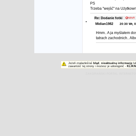
PS
Trzeba "wejść" na Użytkowni
Re: Dodanie fotki
•
Midian1982
20:30 Wt, 
Hmm.. A ja myślałem dosy
tatrach zachodnich.. Albo
Jeżeli znalazłeś/aś
błąd
,
nieaktualną informację
lu
zawartość tej strony i możesz je udostępnić -
KLIKN
ZAKOPIAŃSKI PORTAL INTERNET