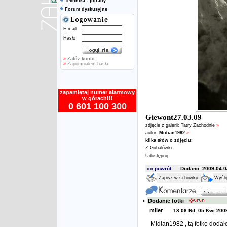
Technika - porady
Forum dyskusyjne
E-mail
Hasło
»
Załóż konto
»
Zapomniałem hasła
zapamiętaj numer alarmowy
w górach!!!
0 601 100 300
Giewont27.03.09
zdjęcie z galerii:
Tatry Zachodnie
»
autor:
Midian1982
»
kilka słów o zdjęciu:
Z Gubałówki
Udostępnij
«« powrót
Dodano: 2009-04-04
Zapisz w schowku
Wyśli
•
Dodanie fotki
miler
18:06 Nd, 05 Kwi 200
Midian1982 , tą fotkę dodałe