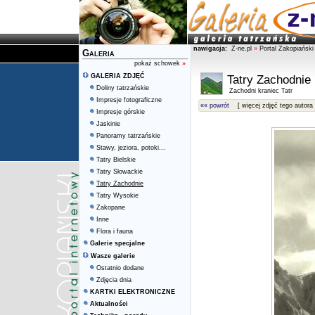
nawigacja:
Z-ne.pl
»
Portal Zakopiański
Galeria
pokaż schowek
»
GALERIA ZDJĘĆ
Tatry Zachodnie
Doliny tatrzańskie
Zachodni kraniec Tatr
Impresje fotograficzne
«« powrót
[ więcej zdjęć tego autora 
Impresje górskie
Jaskinie
Panoramy tatrzańskie
Stawy, jeziora, potoki...
Tatry Bielskie
Tatry Słowackie
Tatry Zachodnie
Tatry Wysokie
Zakopane
Inne
Flora i fauna
Galerie specjalne
Wasze galerie
Ostatnio dodane
Zdjęcia dnia
KARTKI ELEKTRONICZNE
Aktualności