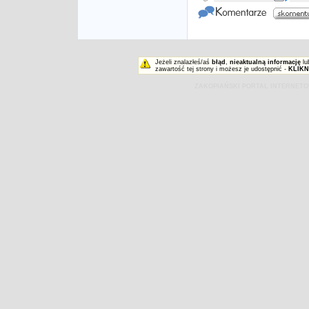
Jeżeli znalazłeś/aś
błąd
,
nieaktualną informację
lu
zawartość tej strony i możesz je udostępnić -
KLIKN
ZAKOPIAŃSKI PORTAL INTERNET