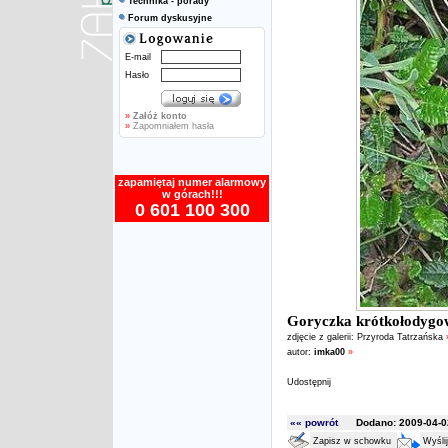
Technika - porady
Forum dyskusyjne
E-mail
Hasło
»
Załóż konto
»
Zapomniałem hasła
zapamiętaj numer alarmowy
w górach!!!
0 601 100 300
Goryczka krótkołodygow
zdjęcie z galerii:
Przyroda Tatrzańska
autor:
imka00
»
Udostępnij
«« powrót
Dodano: 2009-04-02
Zapisz w schowku
Wyśli