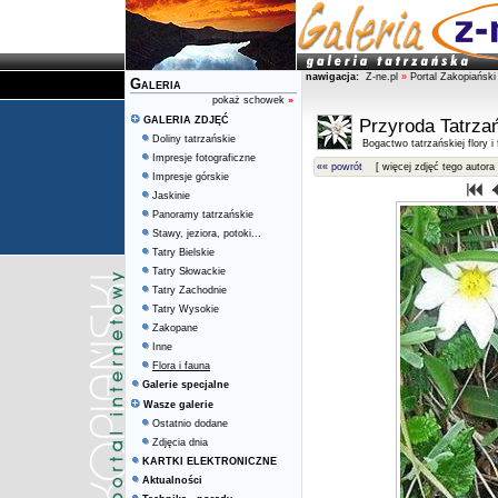
nawigacja:
Z-ne.pl
»
Portal Zakopiański
Galeria
pokaż schowek
»
GALERIA ZDJĘĆ
Przyroda Tatrza
Doliny tatrzańskie
Bogactwo tatrzańskiej flory i
Impresje fotograficzne
«« powrót
[ więcej zdjęć tego autora 
Impresje górskie
Jaskinie
Panoramy tatrzańskie
Stawy, jeziora, potoki...
Tatry Bielskie
Tatry Słowackie
Tatry Zachodnie
Tatry Wysokie
Zakopane
Inne
Flora i fauna
Galerie specjalne
Wasze galerie
Ostatnio dodane
Zdjęcia dnia
KARTKI ELEKTRONICZNE
Aktualności