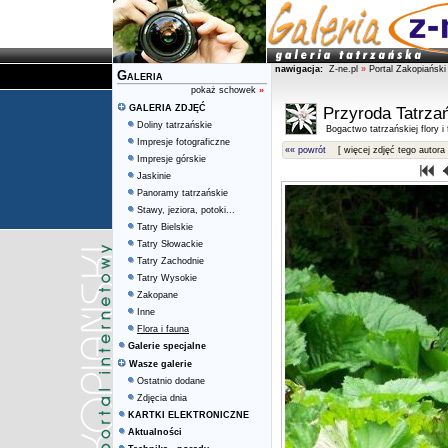
nawigacja:
Z-ne.pl
»
Portal Zakopiański
Galeria
pokaż schowek
»
GALERIA ZDJĘĆ
Przyroda Tatrza
Doliny tatrzańskie
Bogactwo tatrzańskiej flory i
Impresje fotograficzne
«« powrót
[ więcej zdjęć tego autora 
Impresje górskie
Jaskinie
Panoramy tatrzańskie
Stawy, jeziora, potoki...
Tatry Bielskie
Tatry Słowackie
Tatry Zachodnie
Tatry Wysokie
Zakopane
Inne
Flora i fauna
Galerie specjalne
Wasze galerie
Ostatnio dodane
Zdjęcia dnia
KARTKI ELEKTRONICZNE
Aktualności