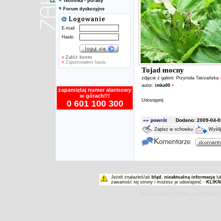
Technika - porady
Forum dyskusyjne
E-mail
Hasło
»
Załóż konto
»
Zapomniałem hasła
Tojad mocny
zdjęcie z galerii:
Przyroda Tatrzańska
autor:
imka00
»
zapamiętaj numer alarmowy
w górach!!!
Udostępnij
0 601 100 300
«« powrót
Dodano: 2009-04-01
Zapisz w schowku
Wyśli
Jeżeli znalazłeś/aś
błąd
,
nieaktualną informację
lu
zawartość tej strony i możesz je udostępnić -
KLIKN
ZAKOPIAŃSKI PORTAL INTERNET