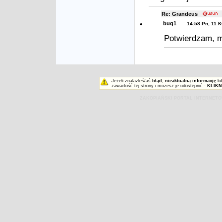
Re: Grandeus
•
buq1
14:58 Pn, 11 
Potwierdzam, m
Jeżeli znalazłeś/aś
błąd
,
nieaktualną informację
lu
zawartość tej strony i możesz je udostępnić -
KLIKN
ZAKOPIAŃSKI PORTAL INTERNET