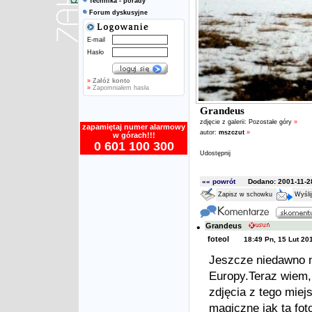
Technika - porady
Forum dyskusyjne
E-mail
Hasło
»
Załóż konto
»
Zapomniałem hasła
Grandeus
zdjęcie z galerii:
Pozostałe góry
»
zapamiętaj numer alarmowy
autor:
mszczut
»
w górach!!!
0 601 100 300
Udostępnij
«« powrót
Dodano: 2001-11-28
Zapisz w schowku
Wyśli
•
Grandeus
foteol
18:49 Pn, 15 Lut 20
Jeszcze niedawno n
Europy.Teraz wiem, 
zdjęcia z tego miej
magiczne jak ta foto