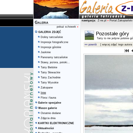
nawigacja:
Z-ne.pl
»
Portal Zakopiański
Galeria
pokaż schowek
»
GALERIA ZDJĘĆ
Pozostałe góry
Doliny tatrzańskie
Tatry to nie jedyne polskie gór
Impresje fotograficzne
«« powrót
[ więcej zdjęć tego autora 
Impresje górskie
Jaskinie
Panoramy tatrzańskie
Stawy, jeziora, potoki...
Tatry Bielskie
Tatry Słowackie
Tatry Zachodnie
Tatry Wysokie
Zakopane
Inne
Flora i fauna
Galerie specjalne
Wasze galerie
Ostatnio dodane
Zdjęcia dnia
KARTKI ELEKTRONICZNE
Aktualności