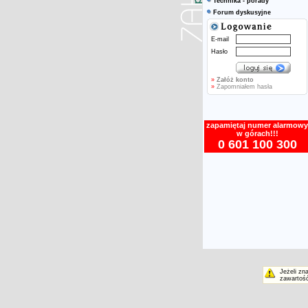
Technika - porady
Forum dyskusyjne
E-mail
Hasło
»
Załóż konto
»
Zapomniałem hasła
zapamiętaj numer alarmowy
w górach!!!
0 601 100 300
Jeżeli zn
zawartość