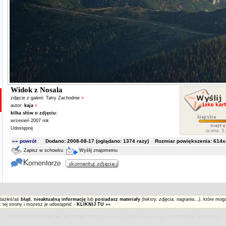
Widok z Nosala
zdjęcie z galerii:
Tatry Zachodnie
»
autor:
kaja
»
kilka słów o zdjęciu:
wrzesień 2007 rok
Udostępnij
ocena: 3.
«« powrót
Dodano: 2008-08-17 (oglądano:
1374
razy) Rozmiar powiększenia: 614x4
Zapisz w schowku
Wyślij znajomemu
alazłeś/aś
błąd
,
nieaktualną informację
lub
posiadasz materiały
(teksty, zdjęcia, nagrania...)
, które mog
 tej strony i możesz je udostępnić -
KLIKNIJ TU »»
ZAKOPIAŃSKI PORTAL INTERNETOWY
Copyright ©
MATinternet s.c.
-
ZAKOPANE
1999-2026