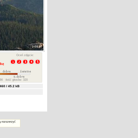
Oceń zdjęcie:
66 ilość głosów: 320
60 / 45.2 kB
ą rozszerzyć