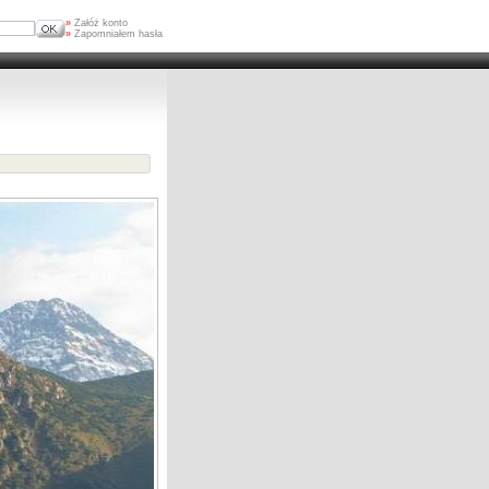
»
Załóż konto
»
Zapomniałem hasła