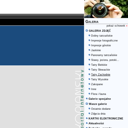
Galeria
pokaż schowek
»
GALERIA ZDJĘĆ
Doliny tatrzańskie
Impresje fotograficzne
Impresje górskie
Jaskinie
Panoramy tatrzańskie
Stawy, jeziora, potoki...
Tatry Bielskie
Tatry Słowackie
Tatry Zachodnie
Tatry Wysokie
Zakopane
Inne
Flora i fauna
Galerie specjalne
Wasze galerie
Ostatnio dodane
Zdjęcia dnia
KARTKI ELEKTRONICZNE
Aktualności