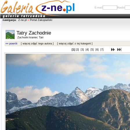
E-mail
Hasło
nawigacja:
Z-ne.pl
»
Portal Zakopiański
Tatry Zachodnie
Zachodni kraniec Tatr
«« powrót
[ więcej zdjęć tego autora ]
[ więcej zdjęć z tej kategorii ]
[1]
[2]
[3]
[4]
[5]
[6]
[7]