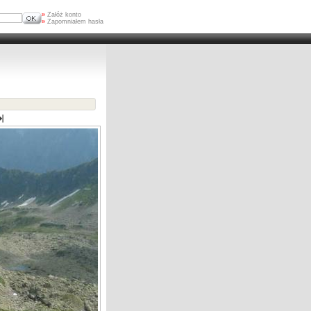
»
Załóż konto
»
Zapomniałem hasła