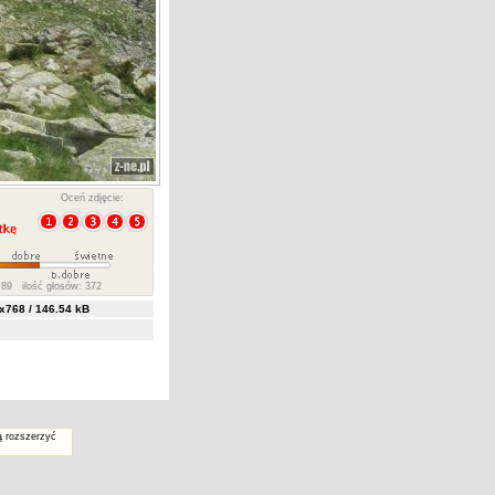
Oceń zdjęcie:
89 ilość głosów: 372
768 / 146.54 kB
ą rozszerzyć