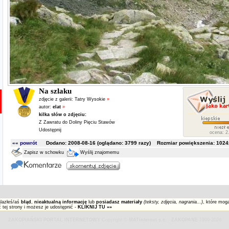
Na szlaku
zdjęcie z galerii:
Tatry Wysokie
»
autor:
elat
»
kilka słów o zdjęciu:
Z Zawratu do Doliny Pięciu Stawów
Udostępnij
ocena: 2.
«« powrót
Dodano: 2008-08-16 (oglądano:
3799
razy) Rozmiar powiększenia: 1024x
Zapisz w schowku
Wyślij znajomemu
alazłeś/aś
błąd
,
nieaktualną informację
lub
posiadasz materiały
(teksty, zdjęcia, nagrania...)
, które mog
 tej strony i możesz je udostępnić -
KLIKNIJ TU »»
ZAKOPIAŃSKI PORTAL INTERNETOWY
Copyright ©
MATinternet s.c.
-
ZAKOPANE
1999-2026