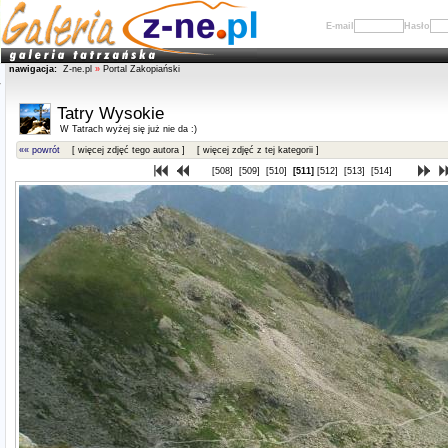
E-mail
Hasło
nawigacja:
Z-ne.pl
»
Portal Zakopiański
Tatry Wysokie
W Tatrach wyżej się już nie da :)
«« powrót
[ więcej zdjęć tego autora ]
[ więcej zdjęć z tej kategorii ]
[508]
[509]
[510]
[511]
[512]
[513]
[514]