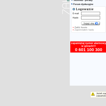
Technika - porady
Forum dyskusyjne
E-mail
Hasło
»
Załóż konto
»
Zapomniałem hasła
zapamiętaj numer alarmowy
w górach!!!
0 601 100 300
Jeżeli zn
zawartość