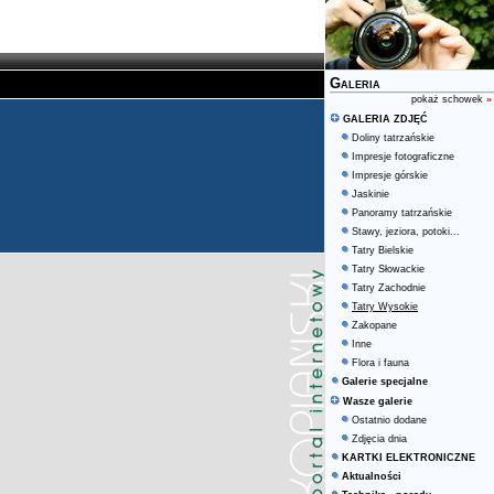
Galeria
pokaż schowek
»
GALERIA ZDJĘĆ
Doliny tatrzańskie
Impresje fotograficzne
Impresje górskie
Jaskinie
Panoramy tatrzańskie
Stawy, jeziora, potoki...
Tatry Bielskie
Tatry Słowackie
Tatry Zachodnie
Tatry Wysokie
Zakopane
Inne
Flora i fauna
Galerie specjalne
Wasze galerie
Ostatnio dodane
Zdjęcia dnia
KARTKI ELEKTRONICZNE
Aktualności