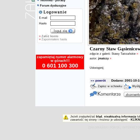
Technika - porady
Forum dyskusyjne
E-mail
Hasło
»
Załóż konto
»
Zapomniałem hasła
Czarny Staw Gąsienico
zdjęcie z galerii:
Stawy Tatrzańskie
»
zapamiętaj numer alarmowy
autor:
jmatczy
»
w górach!!!
0 601 100 300
Udostępnij
«« powrót
Dodano: 2001-10-10
Zapisz w schowku
Wyśli
Jeżeli znalazłeś/aś
błąd
,
nieaktualną informację
lu
zawartość tej strony i możesz je udostępnić -
KLIKN
ZAKOPIAŃSKI PORTAL INTERNET