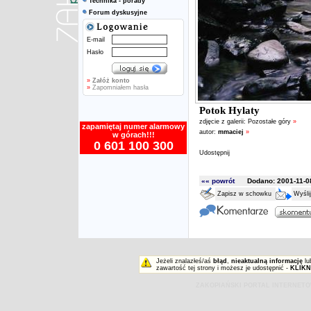
Technika - porady
Forum dyskusyjne
E-mail
Hasło
»
Załóż konto
»
Zapomniałem hasła
Potok Hylaty
zdjęcie z galerii:
Pozostałe góry
»
zapamiętaj numer alarmowy
autor:
mmaciej
»
w górach!!!
0 601 100 300
Udostępnij
«« powrót
Dodano: 2001-11-08
Zapisz w schowku
Wyśli
Jeżeli znalazłeś/aś
błąd
,
nieaktualną informację
lu
zawartość tej strony i możesz je udostępnić -
KLIKN
ZAKOPIAŃSKI PORTAL INTERNET