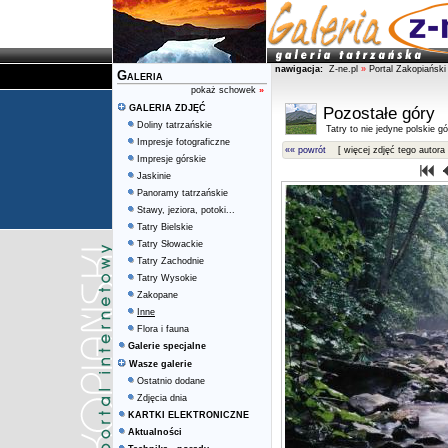
nawigacja:
Z-ne.pl
»
Portal Zakopiański
Galeria
pokaż schowek
»
GALERIA ZDJĘĆ
Pozostałe góry
Doliny tatrzańskie
Tatry to nie jedyne polskie gór
Impresje fotograficzne
«« powrót
[ więcej zdjęć tego autora 
Impresje górskie
Jaskinie
Panoramy tatrzańskie
Stawy, jeziora, potoki...
Tatry Bielskie
Tatry Słowackie
Tatry Zachodnie
Tatry Wysokie
Zakopane
Inne
Flora i fauna
Galerie specjalne
Wasze galerie
Ostatnio dodane
Zdjęcia dnia
KARTKI ELEKTRONICZNE
Aktualności