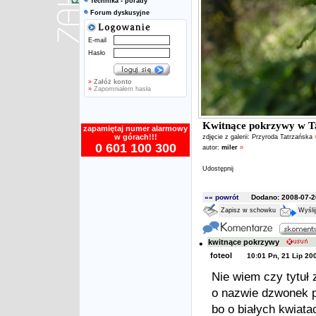
Technika - porady
Forum dyskusyjne
E-mail
Hasło
»
Załóż konto
»
Zapomniałem hasła
Kwitnące pokrzywy w Ta
zapamiętaj numer alarmowy
w górach!!!
zdjęcie z galerii:
Przyroda Tatrzańska
0 601 100 300
autor:
miler
»
Udostępnij
«« powrót
Dodano: 2008-07-20
Zapisz w schowku
Wyśli
•
kwitnące pokrzywy
foteol
10:01 Pn, 21 Lip 20
Nie wiem czy tytuł z
o nazwie dzwonek p
bo o białych kwiata