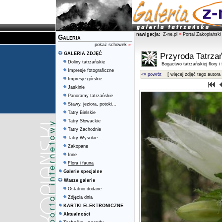
nawigacja:
Z-ne.pl
»
Portal Zakopiański
Galeria
pokaż schowek
»
GALERIA ZDJĘĆ
Przyroda Tatrza
Doliny tatrzańskie
Bogactwo tatrzańskiej flory i
Impresje fotograficzne
«« powrót
[ więcej zdjęć tego autora 
Impresje górskie
Jaskinie
Panoramy tatrzańskie
Stawy, jeziora, potoki...
Tatry Bielskie
Tatry Słowackie
Tatry Zachodnie
Tatry Wysokie
Zakopane
Inne
Flora i fauna
Galerie specjalne
Wasze galerie
Ostatnio dodane
Zdjęcia dnia
KARTKI ELEKTRONICZNE
Aktualności