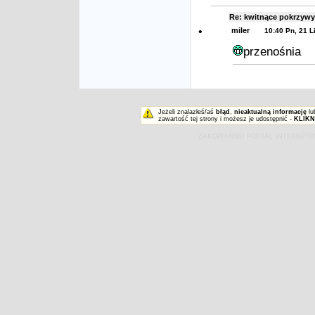
Re: kwitnące pokrzy
•
miler
10:40 Pn, 21 L
przenośnia
Jeżeli znalazłeś/aś
błąd
,
nieaktualną informację
lu
zawartość tej strony i możesz je udostępnić -
KLIKN
ZAKOPIAŃSKI PORTAL INTERNET