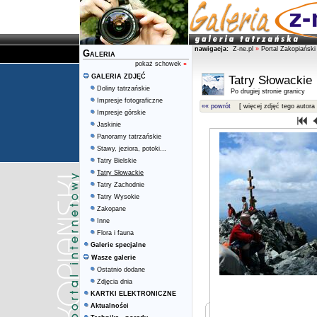
nawigacja:
Z-ne.pl
»
Portal Zakopiański
Galeria
pokaż schowek
»
GALERIA ZDJĘĆ
Tatry Słowackie
Doliny tatrzańskie
Po drugiej stronie granicy
Impresje fotograficzne
«« powrót
[ więcej zdjęć tego autora 
Impresje górskie
Jaskinie
Panoramy tatrzańskie
Stawy, jeziora, potoki...
Tatry Bielskie
Tatry Słowackie
Tatry Zachodnie
Tatry Wysokie
Zakopane
Inne
Flora i fauna
Galerie specjalne
Wasze galerie
Ostatnio dodane
Zdjęcia dnia
KARTKI ELEKTRONICZNE
Aktualności