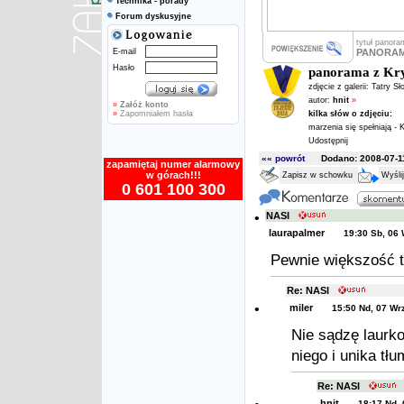
Technika - porady
Forum dyskusyjne
tytuł panora
E-mail
PANORAM
Hasło
panorama z Kr
zdjęcie z galerii:
Tatry S
autor:
hnit
»
»
Załóż konto
»
Zapomniałem hasła
kilka słów o zdjęciu:
marzenia się spełniają -
Udostępnij
«« powrót
Dodano: 2008-07-11
zapamiętaj numer alarmowy
w górach!!!
Zapisz w schowku
Wyśli
0 601 100 300
•
NASI
laurapalmer
19:30 Sb, 06 
Pewnie większość t
Re: NASI
•
miler
15:50 Nd, 07 Wr
Nie sądzę laurko
niego i unika tłu
Re: NASI
hnit
18:17 Nd,