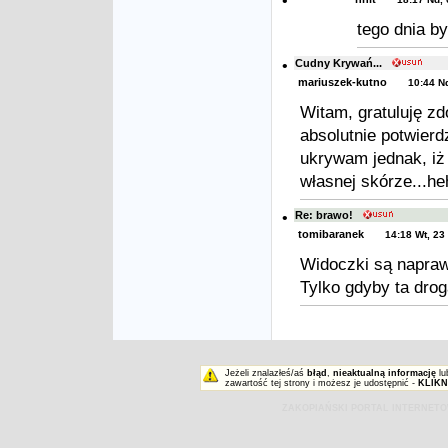
•
tego dnia b
•
Cudny Krywań...
mariuszek-kutno
10:44 N
Witam, gratuluję z
absolutnie potwierd
ukrywam jednak, iż
własnej skórze...h
•
Re: brawo!
tomibaranek
14:18 Wt, 23
Widoczki są napra
Tylko gdyby ta drog
Jeżeli znalazłeś/aś
błąd
,
nieaktualną informację
lu
zawartość tej strony i możesz je udostępnić -
KLIKN
ZAKOPIAŃSKI PORTAL INTERNET