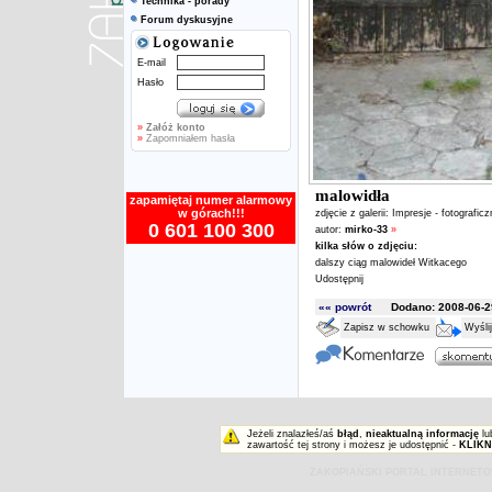
Technika - porady
Forum dyskusyjne
E-mail
Hasło
»
Załóż konto
»
Zapomniałem hasła
malowidła
zapamiętaj numer alarmowy
w górach!!!
zdjęcie z galerii:
Impresje - fotografic
0 601 100 300
autor:
mirko-33
»
kilka słów o zdjęciu:
dalszy ciąg malowideł Witkacego
Udostępnij
«« powrót
Dodano: 2008-06-29
Zapisz w schowku
Wyśli
Jeżeli znalazłeś/aś
błąd
,
nieaktualną informację
lu
zawartość tej strony i możesz je udostępnić -
KLIKN
ZAKOPIAŃSKI PORTAL INTERNET