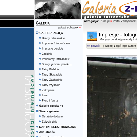
nawigacja:
Z-ne.pl
»
Portal Zakopiański
Galeria
pokaż schowek
»
GALERIA ZDJĘĆ
Impresje - fotog
Doliny tatrzańskie
Motywy górskiej przyrody i ni
Impresje fotograficzne
«« powrót
[ więcej zdjęć tego autora 
Impresje górskie
Jaskinie
Panoramy tatrzańskie
Stawy, jeziora, potoki...
Tatry Bielskie
Tatry Słowackie
Tatry Zachodnie
Tatry Wysokie
Zakopane
Inne
Flora i fauna
Galerie specjalne
Wasze galerie
Ostatnio dodane
Zdjęcia dnia
KARTKI ELEKTRONICZNE
Aktualności