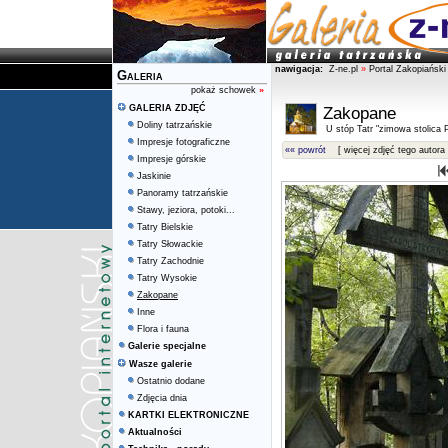
nawigacja:
Z-ne.pl
»
Portal Zakopiański
Galeria
pokaż schowek
»
GALERIA ZDJĘĆ
Zakopane
Doliny tatrzańskie
U stóp Tatr "zimowa stolica P
Impresje fotograficzne
«« powrót
[ więcej zdjęć tego autora 
Impresje górskie
Jaskinie
Panoramy tatrzańskie
Stawy, jeziora, potoki...
Tatry Bielskie
Tatry Słowackie
Tatry Zachodnie
Tatry Wysokie
Zakopane
Inne
Flora i fauna
Galerie specjalne
Wasze galerie
Ostatnio dodane
Zdjęcia dnia
KARTKI ELEKTRONICZNE
Aktualności