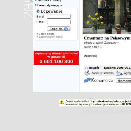
Technika - porady
Forum dyskusyjne
E-mail
Hasło
»
Załóż konto
»
Zapomniałem hasła
Cmentarz na Pęksowym
zdjęcie z galerii:
Zakopane
»
autor:
nokin
»
zapamiętaj numer alarmowy
Udostępnij
w górach!!!
0 601 100 300
«« powrót
Dodano: 2008-06-19
Zapisz w schowku
Wyśli
Jeżeli znalazłeś/aś
błąd
,
nieaktualną informację
lu
zawartość tej strony i możesz je udostępnić -
KLIKN
ZAKOPIAŃSKI PORTAL INTERNET