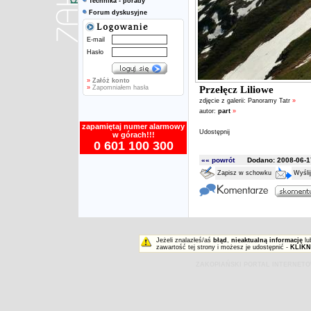
Technika - porady
Forum dyskusyjne
E-mail
Hasło
»
Załóż konto
»
Zapomniałem hasła
Przełęcz Liliowe
zdjęcie z galerii:
Panoramy Tatr
»
autor:
part
»
zapamiętaj numer alarmowy
Udostępnij
w górach!!!
0 601 100 300
«« powrót
Dodano: 2008-06-17
Zapisz w schowku
Wyśli
Jeżeli znalazłeś/aś
błąd
,
nieaktualną informację
lu
zawartość tej strony i możesz je udostępnić -
KLIKN
ZAKOPIAŃSKI PORTAL INTERNET