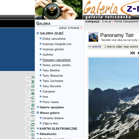
nawigacja:
Z-ne.pl
»
Portal Zakopiański
Galeria
pokaż schowek
»
GALERIA ZDJĘĆ
Panoramy Tatr
Doliny tatrzańskie
Szeroki rzut oka na szczyty i 
Impresje fotograficzne
«« powrót
[ więcej zdjęć tego autora 
Impresje górskie
Jaskinie
Panoramy tatrzańskie
Stawy, jeziora, potoki...
Tatry Bielskie
Tatry Słowackie
Tatry Zachodnie
Tatry Wysokie
Zakopane
Inne
Flora i fauna
Galerie specjalne
Wasze galerie
Ostatnio dodane
Zdjęcia dnia
KARTKI ELEKTRONICZNE
Aktualności