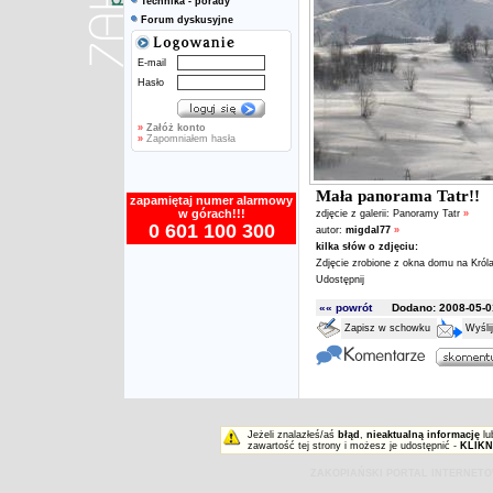
Technika - porady
Forum dyskusyjne
E-mail
Hasło
»
Załóż konto
»
Zapomniałem hasła
Mała panorama Tatr!!
zapamiętaj numer alarmowy
w górach!!!
zdjęcie z galerii:
Panoramy Tatr
»
0 601 100 300
autor:
migdal77
»
kilka słów o zdjęciu:
Zdjęcie zrobione z okna domu na Króla
Udostępnij
«« powrót
Dodano: 2008-05-01
Zapisz w schowku
Wyśli
Jeżeli znalazłeś/aś
błąd
,
nieaktualną informację
lu
zawartość tej strony i możesz je udostępnić -
KLIKN
ZAKOPIAŃSKI PORTAL INTERNET