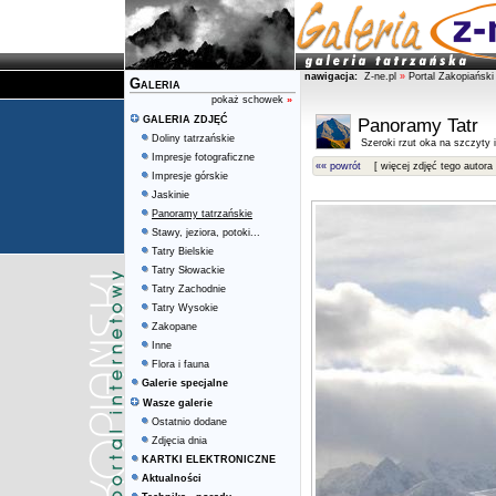
nawigacja:
Z-ne.pl
»
Portal Zakopiański
Galeria
pokaż schowek
»
GALERIA ZDJĘĆ
Panoramy Tatr
Doliny tatrzańskie
Szeroki rzut oka na szczyty i 
Impresje fotograficzne
«« powrót
[ więcej zdjęć tego autora 
Impresje górskie
Jaskinie
Panoramy tatrzańskie
Stawy, jeziora, potoki...
Tatry Bielskie
Tatry Słowackie
Tatry Zachodnie
Tatry Wysokie
Zakopane
Inne
Flora i fauna
Galerie specjalne
Wasze galerie
Ostatnio dodane
Zdjęcia dnia
KARTKI ELEKTRONICZNE
Aktualności