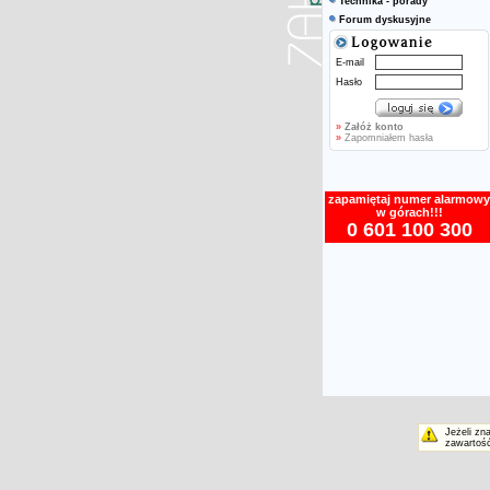
Technika - porady
Forum dyskusyjne
E-mail
Hasło
»
Załóż konto
»
Zapomniałem hasła
zapamiętaj numer alarmowy
w górach!!!
0 601 100 300
Jeżeli zn
zawartość