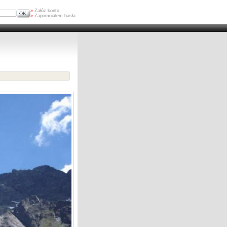
»
Załóż konto
»
Zapomniałem hasła