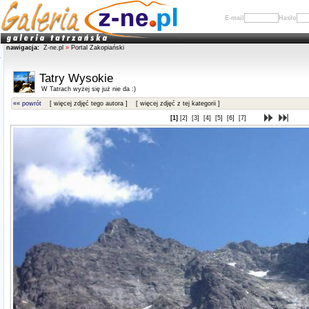
E-mail
Hasło
nawigacja:
Z-ne.pl
»
Portal Zakopiański
Tatry Wysokie
W Tatrach wyżej się już nie da :)
«« powrót
[ więcej zdjęć tego autora ]
[ więcej zdjęć z tej kategorii ]
[1]
[2]
[3]
[4]
[5]
[6]
[7]