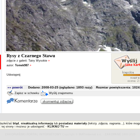
Rysy z Czarnego Stawu
zdjęcie z galerii:
Tatry Wysokie
»
autor:
Tomek987
»
Udostępnij
ocena: 2.
«« powrót
Dodano: 2008-03-25 (oglądano:
1893
razy) Rozmiar powiększenia: 1024x
Zapisz w schowku
Wyślij znajomemu
alazłeś/aś
błąd
,
nieaktualną informację
lub
posiadasz materiały
(teksty, zdjęcia, nagrania...)
, które mog
 tej strony i możesz je udostępnić -
KLIKNIJ TU »»
ZAKOPIAŃSKI PORTAL INTERNETOWY
Copyright ©
MATinternet s.c.
-
ZAKOPANE
1999-2026