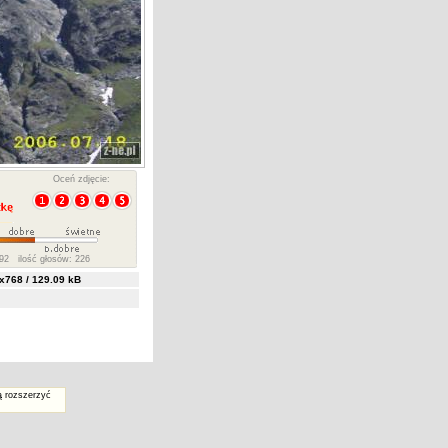
Oceń zdjęcie:
92 ilość głosów: 226
768 / 129.09 kB
ą rozszerzyć