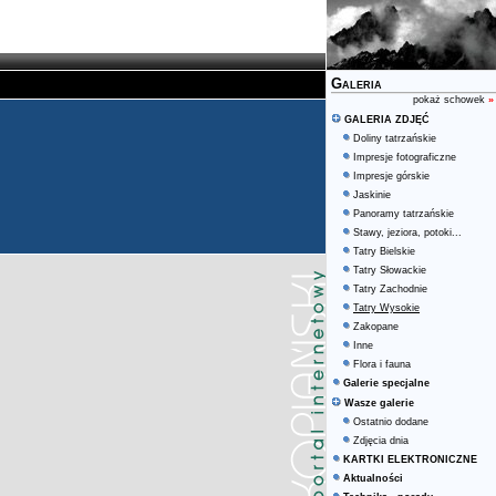
Galeria
pokaż schowek
»
GALERIA ZDJĘĆ
Doliny tatrzańskie
Impresje fotograficzne
Impresje górskie
Jaskinie
Panoramy tatrzańskie
Stawy, jeziora, potoki...
Tatry Bielskie
Tatry Słowackie
Tatry Zachodnie
Tatry Wysokie
Zakopane
Inne
Flora i fauna
Galerie specjalne
Wasze galerie
Ostatnio dodane
Zdjęcia dnia
KARTKI ELEKTRONICZNE
Aktualności