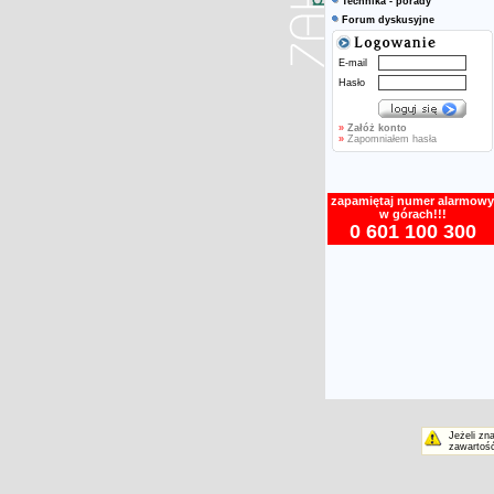
Technika - porady
Forum dyskusyjne
E-mail
Hasło
»
Załóż konto
»
Zapomniałem hasła
zapamiętaj numer alarmowy
w górach!!!
0 601 100 300
Jeżeli zn
zawartość