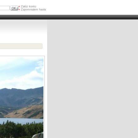
»
Załóż konto
»
Zapomniałem hasła