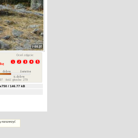
Oceń zdjęcie:
97 ilość głosów: 279
750 / 146.77 kB
ą rozszerzyć