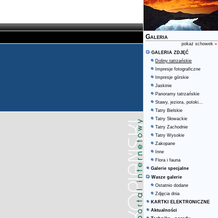
Galeria
pokaż schowek
»
GALERIA ZDJĘĆ
Doliny tatrzańskie
Impresje fotograficzne
Impresje górskie
Jaskinie
Panoramy tatrzańskie
Stawy, jeziora, potoki...
Tatry Bielskie
Tatry Słowackie
Tatry Zachodnie
Tatry Wysokie
Zakopane
Inne
Flora i fauna
Galerie specjalne
Wasze galerie
Ostatnio dodane
Zdjęcia dnia
KARTKI ELEKTRONICZNE
Aktualności