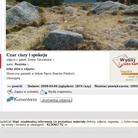
Czar ciszy i spokoju
zdjęcie z galerii:
Doliny Tatrzańskie
»
autor:
Rusinka
»
kilka słów o zdjęciu:
Słoneczny poranek w dolinie Pięciu Stawów Polskich.
Udostępnij
ocena: 2.
«« powrót
Dodano: 2008-03-06 (oglądano:
1874
razy) Rozmiar powiększenia: 1000x
Zapisz w schowku
Wyślij znajomemu
alazłeś/aś
błąd
,
nieaktualną informację
lub
posiadasz materiały
(teksty, zdjęcia, nagrania...)
, które mog
 tej strony i możesz je udostępnić -
KLIKNIJ TU »»
ZAKOPIAŃSKI PORTAL INTERNETOWY
Copyright ©
MATinternet s.c.
-
ZAKOPANE
1999-2026