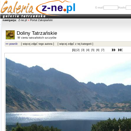
E-mail
Hasło
nawigacja:
Z-ne.pl
»
Portal Zakopiański
Doliny Tatrzańskie
W cieniu tatrzańskich szczytów
«« powrót
[ więcej zdjęć tego autora ]
[ więcej zdjęć z tej kategorii ]
[1]
[2]
[3]
[4]
[5]
[6]
[7]