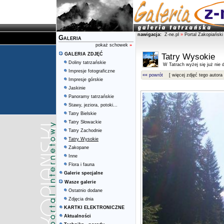
nawigacja:
Z-ne.pl
»
Portal Zakopiański
Galeria
pokaż schowek
»
GALERIA ZDJĘĆ
Tatry Wysokie
Doliny tatrzańskie
W Tatrach wyżej się już nie d
Impresje fotograficzne
«« powrót
[ więcej zdjęć tego autora 
Impresje górskie
Jaskinie
Panoramy tatrzańskie
Stawy, jeziora, potoki...
Tatry Bielskie
Tatry Słowackie
Tatry Zachodnie
Tatry Wysokie
Zakopane
Inne
Flora i fauna
Galerie specjalne
Wasze galerie
Ostatnio dodane
Zdjęcia dnia
KARTKI ELEKTRONICZNE
Aktualności