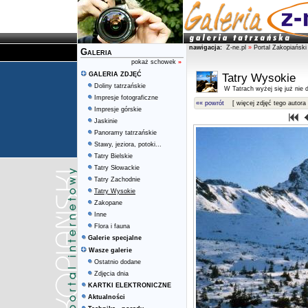
nawigacja:
Z-ne.pl
»
Portal Zakopiański
Galeria
pokaż schowek
»
GALERIA ZDJĘĆ
Tatry Wysokie
Doliny tatrzańskie
W Tatrach wyżej się już nie d
Impresje fotograficzne
«« powrót
[ więcej zdjęć tego autora 
Impresje górskie
Jaskinie
Panoramy tatrzańskie
Stawy, jeziora, potoki...
Tatry Bielskie
Tatry Słowackie
Tatry Zachodnie
Tatry Wysokie
Zakopane
Inne
Flora i fauna
Galerie specjalne
Wasze galerie
Ostatnio dodane
Zdjęcia dnia
KARTKI ELEKTRONICZNE
Aktualności