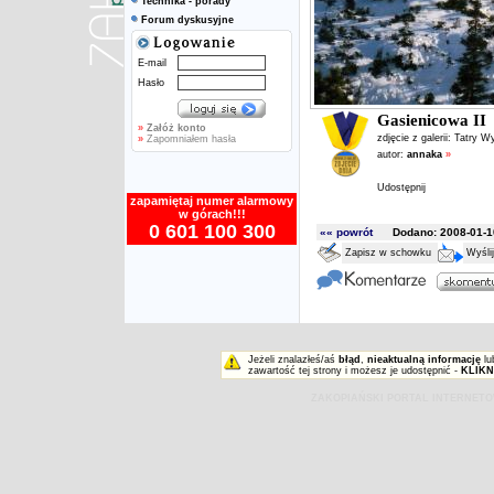
Technika - porady
Forum dyskusyjne
E-mail
Hasło
Gasienicowa II
»
Załóż konto
zdjęcie z galerii:
Tatry W
»
Zapomniałem hasła
autor:
annaka
»
Udostępnij
zapamiętaj numer alarmowy
w górach!!!
0 601 100 300
«« powrót
Dodano: 2008-01-10
Zapisz w schowku
Wyśli
Jeżeli znalazłeś/aś
błąd
,
nieaktualną informację
lu
zawartość tej strony i możesz je udostępnić -
KLIKN
ZAKOPIAŃSKI PORTAL INTERNET