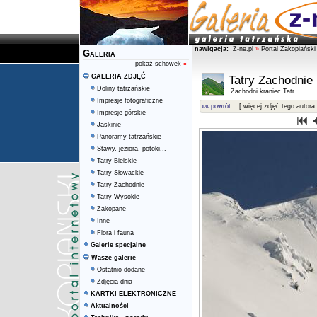
nawigacja:
Z-ne.pl
»
Portal Zakopiański
Galeria
pokaż schowek
»
GALERIA ZDJĘĆ
Tatry Zachodnie
Doliny tatrzańskie
Zachodni kraniec Tatr
Impresje fotograficzne
«« powrót
[ więcej zdjęć tego autora 
Impresje górskie
Jaskinie
Panoramy tatrzańskie
Stawy, jeziora, potoki...
Tatry Bielskie
Tatry Słowackie
Tatry Zachodnie
Tatry Wysokie
Zakopane
Inne
Flora i fauna
Galerie specjalne
Wasze galerie
Ostatnio dodane
Zdjęcia dnia
KARTKI ELEKTRONICZNE
Aktualności