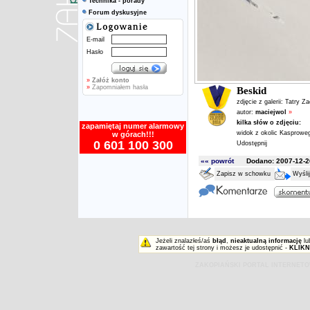
Technika - porady
Forum dyskusyjne
E-mail
Hasło
»
Załóż konto
»
Zapomniałem hasła
Beskid
zdjęcie z galerii:
Tatry Z
autor:
maciejwol
»
kilka słów o zdjęciu:
zapamiętaj numer alarmowy
widok z okolic Kasprowe
w górach!!!
0 601 100 300
Udostępnij
«« powrót
Dodano: 2007-12-26
Zapisz w schowku
Wyśli
Jeżeli znalazłeś/aś
błąd
,
nieaktualną informację
lu
zawartość tej strony i możesz je udostępnić -
KLIKN
ZAKOPIAŃSKI PORTAL INTERNET