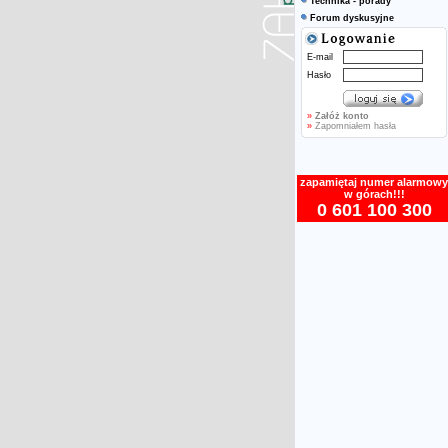
Technika - porady
Forum dyskusyjne
E-mail
Hasło
»
Załóż konto
»
Zapomniałem hasła
zapamiętaj numer alarmowy
w górach!!!
0 601 100 300