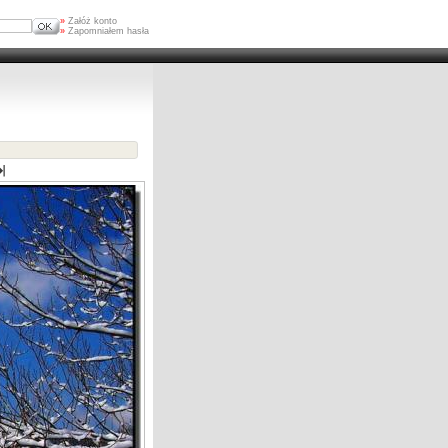
»
Załóż konto
»
Zapomniałem hasła