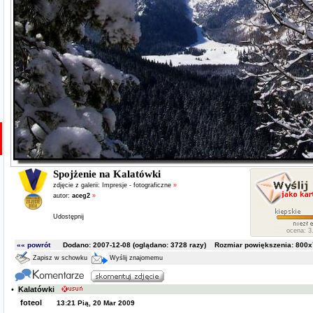
Spojżenie na Kalatówki
zdjęcie z galerii:
Impresje - fotograficzne
»
autor:
aceg2
»
Udostępnij
ocena: 3.
«« powrót
Dodano: 2007-12-08 (oglądano:
3728
razy) Rozmiar powiększenia: 800x7
Zapisz w schowku
Wyślij znajomemu
•
Kalatówki
foteol
13:21 Pią, 20 Mar 2009