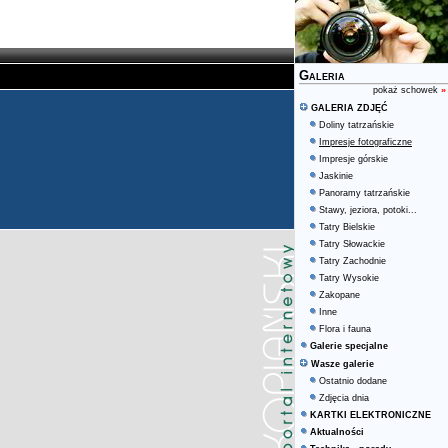
Galeria
pokaż schowek
»
GALERIA ZDJĘĆ
Doliny tatrzańskie
Impresje fotograficzne
Impresje górskie
Jaskinie
Panoramy tatrzańskie
Stawy, jeziora, potoki...
Tatry Bielskie
Tatry Słowackie
Tatry Zachodnie
Tatry Wysokie
Zakopane
Inne
Flora i fauna
Galerie specjalne
Wasze galerie
Ostatnio dodane
Zdjęcia dnia
KARTKI ELEKTRONICZNE
Aktualności