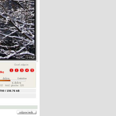
Oceń zdjęcie:
02 ilość głosów: 320
00 / 156.76 kB