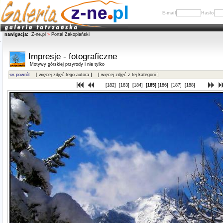
E-mail
Hasło
nawigacja:
Z-ne.pl
»
Portal Zakopiański
Impresje - fotograficzne
Motywy górskiej przyrody i nie tylko
«« powrót
[ więcej zdjęć tego autora ]
[ więcej zdjęć z tej kategorii ]
[182]
[183]
[184]
[185]
[186]
[187]
[188]