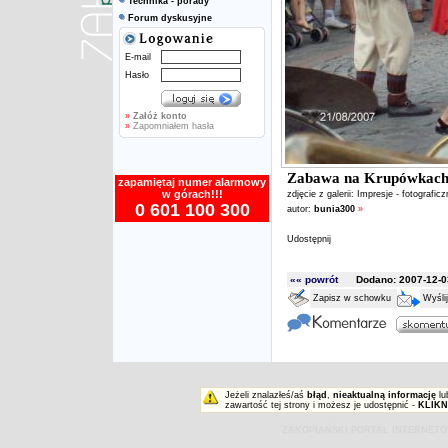
Technika - porady
Forum dyskusyjne
E-mail
Hasło
»
Załóż konto
»
Zapomniałem hasła
Zabawa na Krupówkac
zapamiętaj numer alarmowy
w górach!!!
zdjęcie z galerii:
Impresje - fotografic
0 601 100 300
autor:
bunia300
»
Udostępnij
«« powrót
Dodano: 2007-12-03
Zapisz w schowku
Wyśli
Jeżeli znalazłeś/aś
błąd
,
nieaktualną informację
lu
zawartość tej strony i możesz je udostępnić -
KLIKN
ZAKOPIAŃSKI PORTAL INTERNET