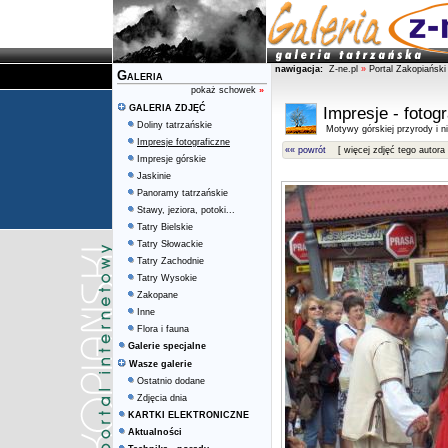
nawigacja:
Z-ne.pl
»
Portal Zakopiański
Galeria
pokaż schowek
»
GALERIA ZDJĘĆ
Impresje - fotog
Doliny tatrzańskie
Motywy górskiej przyrody i ni
Impresje fotograficzne
«« powrót
[ więcej zdjęć tego autora 
Impresje górskie
Jaskinie
Panoramy tatrzańskie
Stawy, jeziora, potoki...
Tatry Bielskie
Tatry Słowackie
Tatry Zachodnie
Tatry Wysokie
Zakopane
Inne
Flora i fauna
Galerie specjalne
Wasze galerie
Ostatnio dodane
Zdjęcia dnia
KARTKI ELEKTRONICZNE
Aktualności