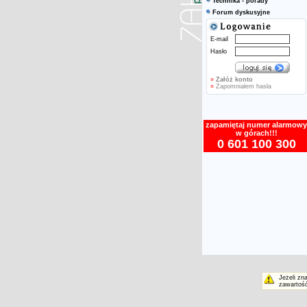
Technika - porady
Forum dyskusyjne
E-mail
Hasło
»
Załóż konto
»
Zapomniałem hasła
zapamiętaj numer alarmowy
w górach!!!
0 601 100 300
Jeżeli zn
zawartość