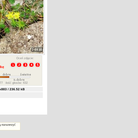
Oceń zdjęcie:
77 ilość głosów: 632
883 / 236.52 kB
ą rozszerzyć