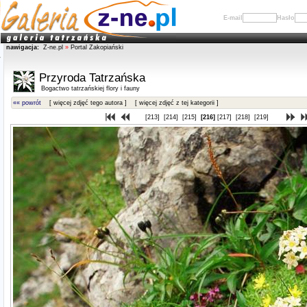
E-mail
Hasło
nawigacja:
Z-ne.pl
»
Portal Zakopiański
Przyroda Tatrzańska
Bogactwo tatrzańskiej flory i fauny
«« powrót
[ więcej zdjęć tego autora ]
[ więcej zdjęć z tej kategorii ]
[213]
[214]
[215]
[216]
[217]
[218]
[219]