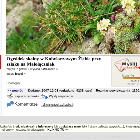
Ogródek skalny w Kobylarzowym Żlebie przy
szlaku na Małołączniak
zdjęcie z galerii:
Przyroda Tatrzańska
»
autor:
foteol
»
Udostępnij
ocena: 2.
«« powrót
Dodano: 2007-12-03 (oglądano:
4238
razy) Rozmiar powiększenia: 1150x
Zapisz w schowku
Wyślij znajomemu
alazłeś/aś
błąd
,
nieaktualną informację
lub
posiadasz materiały
(teksty, zdjęcia, nagrania...)
, które mog
 tej strony i możesz je udostępnić -
KLIKNIJ TU »»
ZAKOPIAŃSKI PORTAL INTERNETOWY
Copyright ©
MATinternet s.c.
-
ZAKOPANE
1999-2026