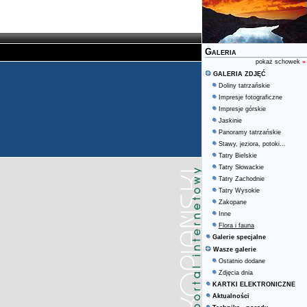
Galeria
pokaż schowek
»
GALERIA ZDJĘĆ
Doliny tatrzańskie
Impresje fotograficzne
Impresje górskie
Jaskinie
Panoramy tatrzańskie
Stawy, jeziora, potoki...
Tatry Bielskie
Tatry Słowackie
Tatry Zachodnie
Tatry Wysokie
Zakopane
Inne
Flora i fauna
Galerie specjalne
Wasze galerie
Ostatnio dodane
Zdjęcia dnia
KARTKI ELEKTRONICZNE
Aktualności