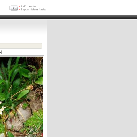
»
Załóż konto
»
Zapomniałem hasła