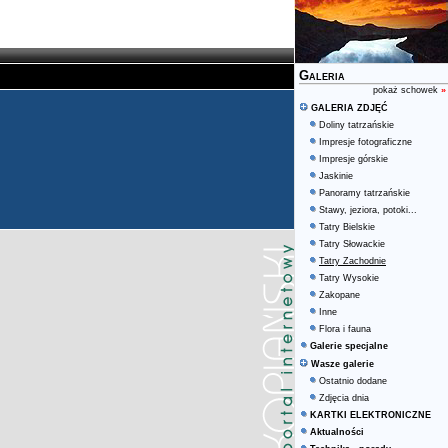
Galeria
pokaż schowek
»
GALERIA ZDJĘĆ
Doliny tatrzańskie
Impresje fotograficzne
Impresje górskie
Jaskinie
Panoramy tatrzańskie
Stawy, jeziora, potoki...
Tatry Bielskie
Tatry Słowackie
Tatry Zachodnie
Tatry Wysokie
Zakopane
Inne
Flora i fauna
Galerie specjalne
Wasze galerie
Ostatnio dodane
Zdjęcia dnia
KARTKI ELEKTRONICZNE
Aktualności