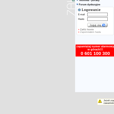
Technika - porady
Forum dyskusyjne
E-mail
Hasło
»
Załóż konto
»
Zapomniałem hasła
zapamiętaj numer alarmowy
w górach!!!
0 601 100 300
Jeżeli zn
zawartość