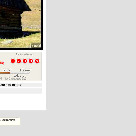
Oceń zdjęcie:
9 ilość głosów: 213
00 / 89.99 kB
ą rozszerzyć