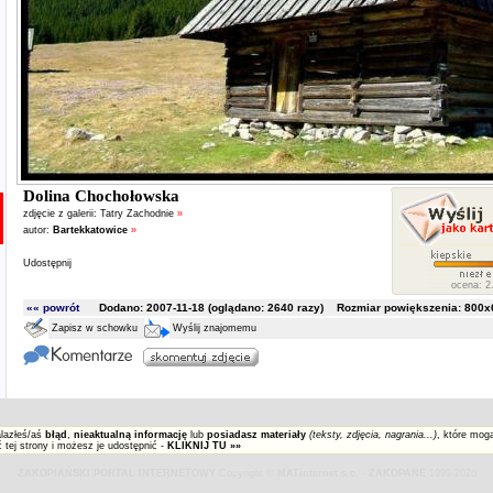
Dolina Chochołowska
zdjęcie z galerii:
Tatry Zachodnie
»
autor:
Bartekkatowice
»
Udostępnij
ocena: 2.
«« powrót
Dodano: 2007-11-18 (oglądano:
2640
razy) Rozmiar powiększenia: 800x6
Zapisz w schowku
Wyślij znajomemu
alazłeś/aś
błąd
,
nieaktualną informację
lub
posiadasz materiały
(teksty, zdjęcia, nagrania...)
, które mog
 tej strony i możesz je udostępnić -
KLIKNIJ TU »»
ZAKOPIAŃSKI PORTAL INTERNETOWY
Copyright ©
MATinternet s.c.
-
ZAKOPANE
1999-2026