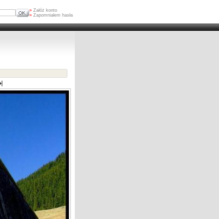
»
Załóż konto
»
Zapomniałem hasła