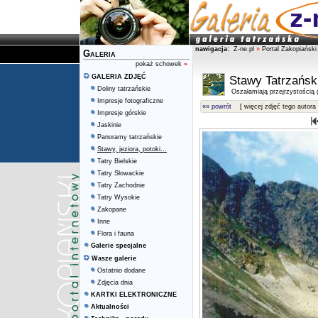
nawigacja:
Z-ne.pl
»
Portal Zakopiański
Galeria
pokaż schowek
»
GALERIA ZDJĘĆ
Stawy Tatrzańsk
Doliny tatrzańskie
Oszałamiają przejrzystością g
Impresje fotograficzne
«« powrót
[ więcej zdjęć tego autora 
Impresje górskie
Jaskinie
Panoramy tatrzańskie
Stawy, jeziora, potoki...
Tatry Bielskie
Tatry Słowackie
Tatry Zachodnie
Tatry Wysokie
Zakopane
Inne
Flora i fauna
Galerie specjalne
Wasze galerie
Ostatnio dodane
Zdjęcia dnia
KARTKI ELEKTRONICZNE
Aktualności