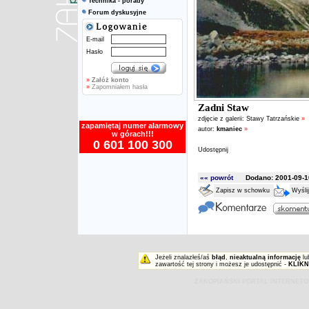
Technika - porady
Forum dyskusyjne
E-mail
Hasło
»
Załóż konto
»
Zapomniałem hasła
Zadni Staw
zdjęcie z galerii:
Stawy Tatrzańskie
»
zapamiętaj numer alarmowy
autor:
kmaniec
»
w górach!!!
0 601 100 300
Udostępnij
«« powrót
Dodano: 2001-09-10
Zapisz w schowku
Wyśli
Jeżeli znalazłeś/aś
błąd
,
nieaktualną informację
lu
zawartość tej strony i możesz je udostępnić -
KLIKN
ZAKOPIAŃSKI PORTAL INTERNET