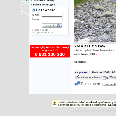
Technika - porady
Forum dyskusyjne
E-mail
Hasło
»
Załóż konto
»
Zapomniałem hasła
ZMARZŁY STAW
zapamiętaj numer alarmowy
w górach!!!
zdjęcie z galerii:
Stawy Tatrzańskie
»
0 601 100 300
autor:
franiu_1900
»
Udostępnij
«« powrót
Dodano: 2007-11-09
Zapisz w schowku
Wyśli
Jeżeli znalazłeś/aś
błąd
,
nieaktualną informację
lu
zawartość tej strony i możesz je udostępnić -
KLIKN
ZAKOPIAŃSKI PORTAL INTERNET