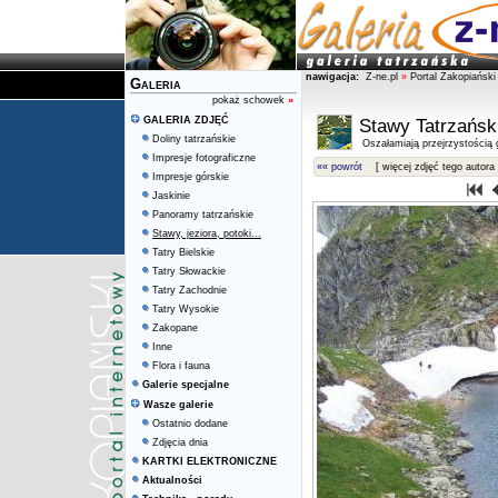
nawigacja:
Z-ne.pl
»
Portal Zakopiański
Galeria
pokaż schowek
»
GALERIA ZDJĘĆ
Stawy Tatrzańsk
Doliny tatrzańskie
Oszałamiają przejrzystością g
Impresje fotograficzne
«« powrót
[ więcej zdjęć tego autora 
Impresje górskie
Jaskinie
Panoramy tatrzańskie
Stawy, jeziora, potoki...
Tatry Bielskie
Tatry Słowackie
Tatry Zachodnie
Tatry Wysokie
Zakopane
Inne
Flora i fauna
Galerie specjalne
Wasze galerie
Ostatnio dodane
Zdjęcia dnia
KARTKI ELEKTRONICZNE
Aktualności