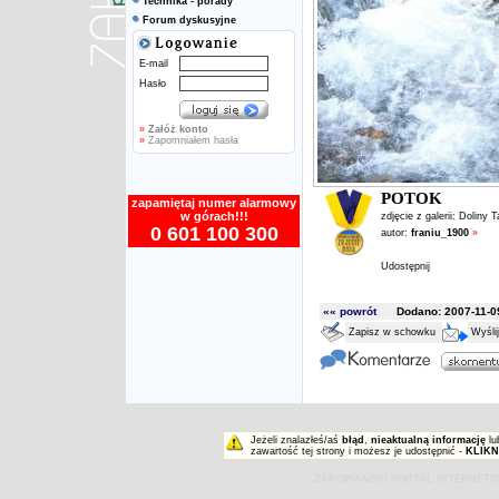
Technika - porady
Forum dyskusyjne
E-mail
Hasło
»
Załóż konto
»
Zapomniałem hasła
POTOK
zapamiętaj numer alarmowy
w górach!!!
zdjęcie z galerii:
Doliny T
0 601 100 300
autor:
franiu_1900
»
Udostępnij
«« powrót
Dodano: 2007-11-09
Zapisz w schowku
Wyśli
Jeżeli znalazłeś/aś
błąd
,
nieaktualną informację
lu
zawartość tej strony i możesz je udostępnić -
KLIKN
ZAKOPIAŃSKI PORTAL INTERNET