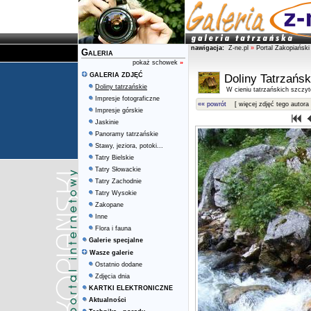
nawigacja:
Z-ne.pl
»
Portal Zakopiański
Galeria
pokaż schowek
»
GALERIA ZDJĘĆ
Doliny Tatrzańsk
Doliny tatrzańskie
W cieniu tatrzańskich szczy
Impresje fotograficzne
«« powrót
[ więcej zdjęć tego autora 
Impresje górskie
Jaskinie
Panoramy tatrzańskie
Stawy, jeziora, potoki...
Tatry Bielskie
Tatry Słowackie
Tatry Zachodnie
Tatry Wysokie
Zakopane
Inne
Flora i fauna
Galerie specjalne
Wasze galerie
Ostatnio dodane
Zdjęcia dnia
KARTKI ELEKTRONICZNE
Aktualności