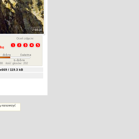
Oceń zdjęcie:
88 ilość głosów: 202
669 / 119.3 kB
ą rozszerzyć