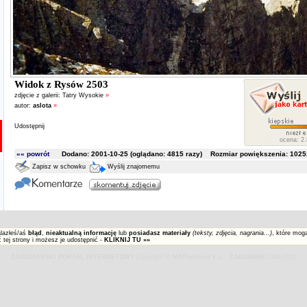
Widok z Rysów 2503
zdjęcie z galerii:
Tatry Wysokie
»
autor:
aslota
»
Udostępnij
ocena: 2.
«« powrót
Dodano: 2001-10-25 (oglądano:
4815
razy) Rozmiar powiększenia: 1025x
Zapisz w schowku
Wyślij znajomemu
alazłeś/aś
błąd
,
nieaktualną informację
lub
posiadasz materiały
(teksty, zdjęcia, nagrania...)
, które mog
 tej strony i możesz je udostępnić -
KLIKNIJ TU »»
ZAKOPIAŃSKI PORTAL INTERNETOWY
Copyright ©
MATinternet s.c.
-
ZAKOPANE
1999-2026