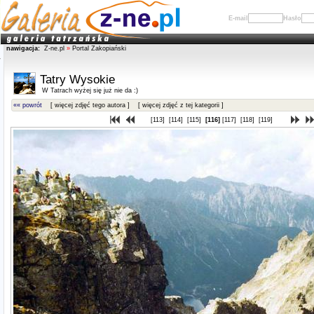
E-mail
Hasło
nawigacja:
Z-ne.pl
»
Portal Zakopiański
Tatry Wysokie
W Tatrach wyżej się już nie da :)
«« powrót
[ więcej zdjęć tego autora ]
[ więcej zdjęć z tej kategorii ]
[113]
[114]
[115]
[116]
[117]
[118]
[119]