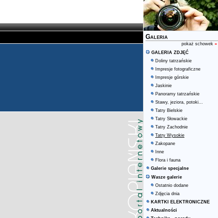
Galeria
pokaż schowek
»
GALERIA ZDJĘĆ
Doliny tatrzańskie
Impresje fotograficzne
Impresje górskie
Jaskinie
Panoramy tatrzańskie
Stawy, jeziora, potoki...
Tatry Bielskie
Tatry Słowackie
Tatry Zachodnie
Tatry Wysokie
Zakopane
Inne
Flora i fauna
Galerie specjalne
Wasze galerie
Ostatnio dodane
Zdjęcia dnia
KARTKI ELEKTRONICZNE
Aktualności