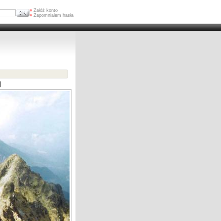
»
Załóż konto
»
Zapomniałem hasła