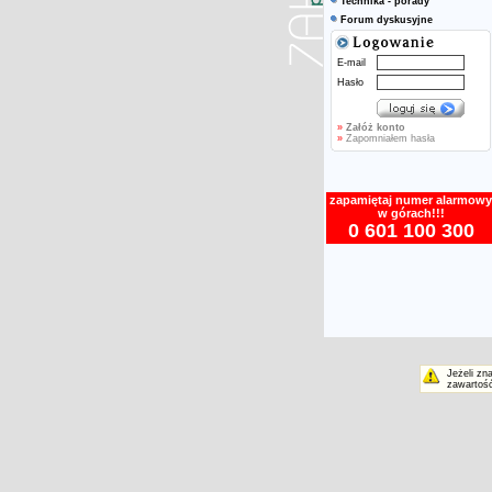
Technika - porady
Forum dyskusyjne
E-mail
Hasło
»
Załóż konto
»
Zapomniałem hasła
zapamiętaj numer alarmowy
w górach!!!
0 601 100 300
Jeżeli zn
zawartość