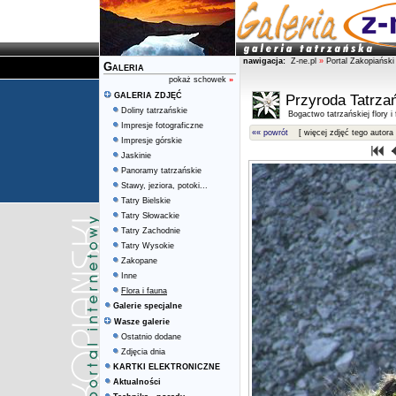
nawigacja:
Z-ne.pl
»
Portal Zakopiański
Galeria
pokaż schowek
»
GALERIA ZDJĘĆ
Przyroda Tatrza
Doliny tatrzańskie
Bogactwo tatrzańskiej flory i
Impresje fotograficzne
«« powrót
[ więcej zdjęć tego autora 
Impresje górskie
Jaskinie
Panoramy tatrzańskie
Stawy, jeziora, potoki...
Tatry Bielskie
Tatry Słowackie
Tatry Zachodnie
Tatry Wysokie
Zakopane
Inne
Flora i fauna
Galerie specjalne
Wasze galerie
Ostatnio dodane
Zdjęcia dnia
KARTKI ELEKTRONICZNE
Aktualności