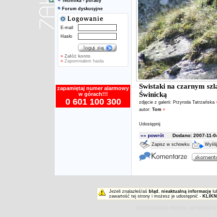
Technika - porady
Forum dyskusyjne
E-mail
Hasło
»
Załóż konto
»
Zapomniałem hasła
Swistaki na czarnym szl
zapamiętaj numer alarmowy
Świnicką
w górach!!!
0 601 100 300
zdjęcie z galerii:
Przyroda Tatrzańska
autor:
Tom
»
Udostępnij
«« powrót
Dodano: 2007-11-04
Zapisz w schowku
Wyśli
Jeżeli znalazłeś/aś
błąd
,
nieaktualną informację
lu
zawartość tej strony i możesz je udostępnić -
KLIKN
ZAKOPIAŃSKI PORTAL INTERNET